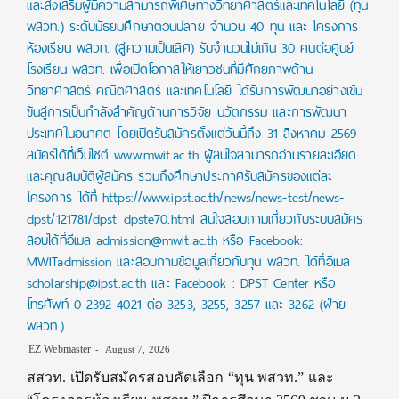
และส่งเสริมผู้มีความสามารถพิเศษทางวิทยาศาสตร์และเทคโนโลยี (ทุน
พสวท.) ระดับมัธยมศึกษาตอนปลาย จำนวน 40 ทุน และ โครงการ
ห้องเรียน พสวท. (สู่ความเป็นเลิศ) รับจำนวนไม่เกิน 30 คนต่อศูนย์
โรงเรียน พสวท. เพื่อเปิดโอกาสให้เยาวชนที่มีศักยภาพด้าน
วิทยาศาสตร์ คณิตศาสตร์ และเทคโนโลยี ได้รับการพัฒนาอย่างเข้ม
ข้นสู่การเป็นกำลังสำคัญด้านการวิจัย นวัตกรรม และการพัฒนา
ประเทศในอนาคต โดยเปิดรับสมัครตั้งแต่วันนี้ถึง 31 สิงหาคม 2569
สมัครได้ที่เว็บไซต์ www.mwit.ac.th ผู้สนใจสามารถอ่านรายละเอียด
และคุณสมบัติผู้สมัคร รวมถึงศึกษาประกาศรับสมัครของแต่ละ
โครงการ ได้ที่ https://www.ipst.ac.th/news/news-test/news-
dpst/121781/dpst_dpste70.html สนใจสอบถามเกี่ยวกับระบบสมัคร
สอบได้ที่อีเมล admission@mwit.ac.th หรือ Facebook:
MWITadmission และสอบถามข้อมูลเกี่ยวกับทุน พสวท. ได้ที่อีเมล
scholarship@ipst.ac.th และ Facebook : DPST Center หรือ
โทรศัพท์ 0 2392 4021 ต่อ 3253, 3255, 3257 และ 3262 (ฝ่าย
พสวท.)
EZ Webmaster
August 7, 2026
สสวท. เปิดรับสมัครสอบคัดเลือก “ทุน พสวท.” และ