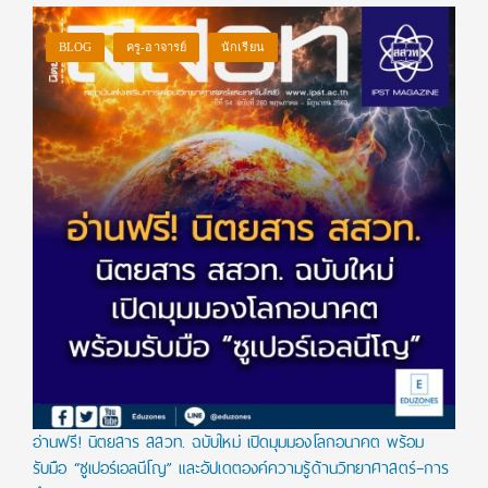
BLOG
ครู-อาจารย์
นักเรียน
อ่านฟรี! นิตยสาร สสวท. ฉบับใหม่ เปิดมุมมองโลกอนาคต พร้อม
รับมือ “ซูเปอร์เอลนีโญ” และอัปเดตองค์ความรู้ด้านวิทยาศาสตร์–การ