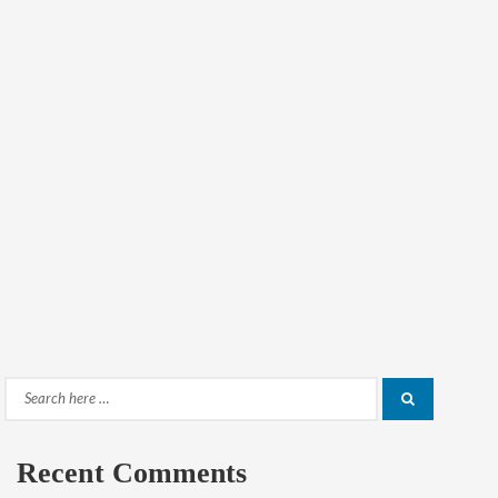
Search
Search
for:
Recent Comments