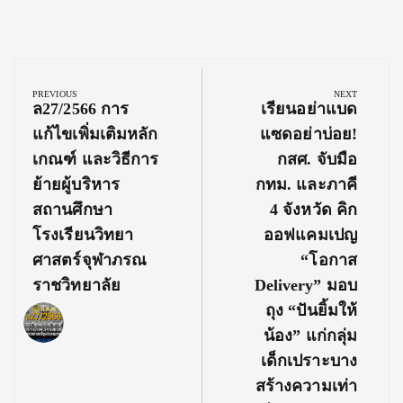
Post
navigation
PREVIOUS
NEXT
Previous
Next
ล27/2566 การ
เรียนอย่าแบด
Post:
Post:
แก้ไขเพิ่มเติมหลัก
แซดอย่าบ่อย!
เกณฑ์ และวิธีการ
กสศ. จับมือ
ย้ายผู้บริหาร
กทม. และภาคี
สถานศึกษา
4 จังหวัด คิก
โรงเรียนวิทยา
ออฟแคมเปญ
ศาสตร์จุฬาภรณ
“โอกาส
ราชวิทยาลัย
Delivery” มอบ
ถุง “ปันยิ้มให้
น้อง” แก่กลุ่ม
เด็กเปราะบาง
สร้างความเท่า