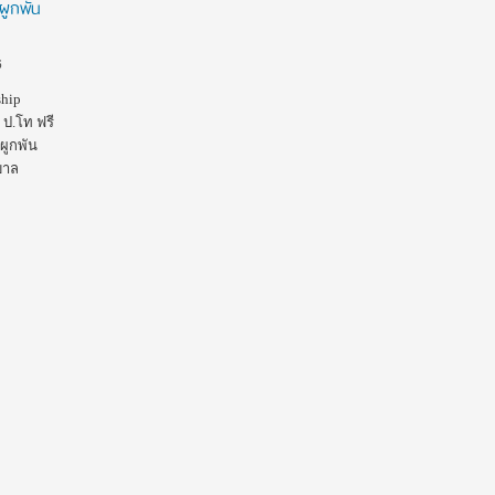
ผูกพัน
เรียน พร้อมเงินสนับสนุนเกือบ 9 แสนบาทต่อปี
2569 ช
ใหม่ ส
EZ Webmaster
August 4, 2026
เทคโนโล
6
ทุนรัฐบาลออสเตรเลีย RTP Stipend 2027 เปิดรับ
ศึกษาอย
สมัครแล้ว! เรียนต่อ ป.โท-เอก ที่ ANU ฟรีค่าเรียน
ship
การศึก
พร้อมเงินสนับสนุนเกือบ 9 แสนบาทต่อปี…
 ป.โท ฟรี
พัฒนาแ
ผูกพัน
วิทยาศ
บาล
มัธยม
โครงการ
จำนวนไ
เปิดโอ
วิทยาศ
การพัฒ
การวิจ
อนาคต โ
สิงหาคม
www.mw
และคุณ
สมัครข