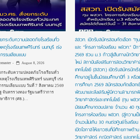
งยกระดับความปลอดภัยโรงเรียนทั่ว
สสวท. เปิดรับสมัครสอบคัดเลือก “ทุ
หตุโรงเรียนเทพศิรินทร์ นนทบุรี เร่ง
และ “โครงการห้องเรียน พสวท.” ปีก
ิกรรมเลียนแบบ
2569 ชวน ม.3 ก้าวสู่เส้นทางนักวิทยา
ใหม่ สถาบันส่งเสริมการสอนวิทยาศา
master
August 8, 2026
เทคโนโลยี (สสวท.) เปิดรับสมัครนักเรี
งยกระดับความปลอดภัยโรงเรียนทั่ว
ศึกษาอยู่ในชั้นมัธยมศึกษาปีที่ 3 หรือเ
เหตุโรงเรียนเทพศิรินทร์ นนทบุรี เร่ง
การศึกษา 2569 สมัครสอบคัดเลือกเข้
กรรมเลียนแบบ วันที่ 7 สิงหาคม 2569
พัฒนาและส่งเสริมผู้มีความสามารถพ
ฐ จันทรรวงทอง รัฐมนตรีว่าการ
วิทยาศาสตร์และเทคโนโลยี (ทุน พสวท
ษาธิการ (ศธ.)…
มัธยมศึกษาตอนปลาย จำนวน 40 ทุ
โครงการห้องเรียน พสวท. (สู่ความเป็น
จำนวนไม่เกิน 30 คนต่อศูนย์โรงเรียน 
เปิดโอกาสให้เยาวชนที่มีศักยภาพด้าน
วิทยาศาสตร์ คณิตศาสตร์ และเทคโนโ