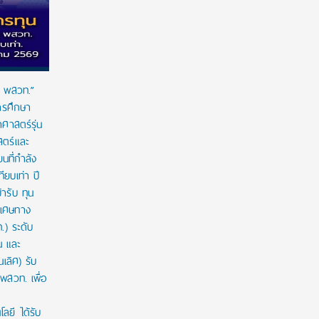
น พสวท.”
ร่วมป้องกัน “ภัยเงียบ” ในเด็กไทย: ดานอน
หลังเหต
ารศึกษา
ประเทศไทย ร่วมกับภาครัฐ เพื่อรณรงค์ป้องกัน
ระบบป้
ศาสตร์รุ่น
และขยายการเข้าถึงการคัดกรองโลหิตจางจาก
เด็กจะเ
สตร์และ
การขาดธาตุเหล็กในเด็ก
E
ยนที่กำลัง
EZ Webmaster
August 7, 2026
หลังเหต
ทียบเท่า ปี
ระบบป้
ร่วมป้องกัน “ภัยเงียบ” ในเด็กไทย: ดานอน
ารับ ทุน
เด็กจะ
ประเทศไทย ร่วมกับภาครัฐ เพื่อรณรงค์ป้องกัน
ิเศษทาง
Eduzon
และขยายการเข้าถึงการคัดกรองโลหิตจางจาก
.) ระดับ
การขาดธาตุเหล็กในเด็ก สนับสนุนเครื่องมือคัด
น และ
กรองความเสี่ยงในโรงพยาบาลเพื่อผลักดันการ
ตรวจตั้งแต่ระยะเริ่มต้น และลงพื้นที่สร้างความ
เลิศ) รับ
ตระหนักรู้และคัดกรองความเสี่ยงให้แก่เด็กๆ ใน
พสวท. เพื่อ
ชุมชน …
ลยี ได้รับ