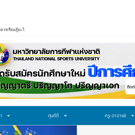
าควรเรียนรู้อะไร? 7 ระบบป้องกันที่โรงเรียนไทยควรมี ก่อนปัญหาของเด็กจะเดินไปถ
ษา
ทุนดีดี
ครู-อาจารย์