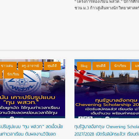
“โครงการห้องเรียน พสวท.” ปีการศึก
ชวน ม.3 ก้าวสู่เส้นทางนักวิทยาศาสตร
ข่าวเด่น
ครู-อาจารย์
ทุนดีดี
Blog
ทุนดีดี
นักเรียน
มห
นักเรียน
ปรับรูปแบบ “ทุน พสวท.” ลดเงื่อนไข
ทุนรัฐบาลอังกฤษ Chevening Schola
ุนเท่าเวลาเรียน ดันผลงานวิจัยลด
2027/2028 เปิดรับสมัครแล้ว! เรียนต่