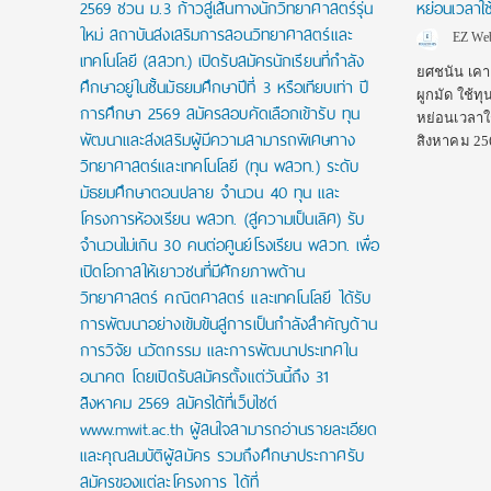
อปี
2569 ชวน ม.3 ก้าวสู่เส้นทางนักวิทยาศาสตร์รุ่น
หย่อนเวลาใช
ใหม่ สถาบันส่งเสริมการสอนวิทยาศาสตร์และ
EZ Web
เทคโนโลยี (สสวท.) เปิดรับสมัครนักเรียนที่กำลัง
ิดรับ
ยศชนัน เคา
ศึกษาอยู่ในชั้นมัธยมศึกษาปีที่ 3 หรือเทียบเท่า ปี
่าเรียน
ผูกมัด ใช้ท
การศึกษา 2569 สมัครสอบคัดเลือกเข้ารับ ทุน
หย่อนเวลาใช้
พัฒนาและส่งเสริมผู้มีความสามารถพิเศษทาง
สิงหาคม 25
วิทยาศาสตร์และเทคโนโลยี (ทุน พสวท.) ระดับ
มัธยมศึกษาตอนปลาย จำนวน 40 ทุน และ
โครงการห้องเรียน พสวท. (สู่ความเป็นเลิศ) รับ
จำนวนไม่เกิน 30 คนต่อศูนย์โรงเรียน พสวท. เพื่อ
เปิดโอกาสให้เยาวชนที่มีศักยภาพด้าน
วิทยาศาสตร์ คณิตศาสตร์ และเทคโนโลยี ได้รับ
การพัฒนาอย่างเข้มข้นสู่การเป็นกำลังสำคัญด้าน
การวิจัย นวัตกรรม และการพัฒนาประเทศใน
อนาคต โดยเปิดรับสมัครตั้งแต่วันนี้ถึง 31
สิงหาคม 2569 สมัครได้ที่เว็บไซต์
www.mwit.ac.th ผู้สนใจสามารถอ่านรายละเอียด
และคุณสมบัติผู้สมัคร รวมถึงศึกษาประกาศรับ
สมัครของแต่ละโครงการ ได้ที่