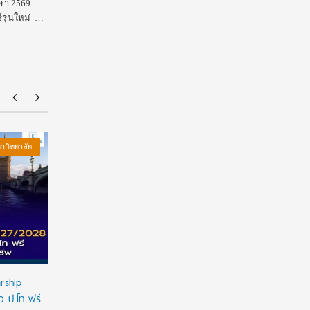
ษา 2569
์รุ่นใหม่ …
าวิทยาลัย
Blog
ทุนดีดี
นักศึกษา
มหาวิทยาลัย
Blo
rship
ทุนรัฐบาลออสเตรเลีย RTP Stipend 2027 เปิดรับ
สสวท. 
อ ป.โท ฟรี
สมัครแล้ว! เรียนต่อ ป.โท-เอก ที่ ANU ฟรีค่า
และ “โ