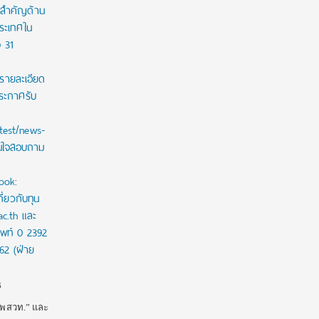
ังสำคัญด้าน
ระเทศใน
ง 31
รายละเอียด
ประกาศรับ
test/news-
สนใจสอบถาม
ook:
่ยวกับทุน
ac.th และ
ัพท์ 0 2392
62 (ฝ่าย
6
น พสวท.” และ