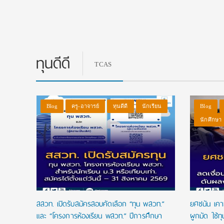
ทุนดีดี
TCAS
ยาลัย
Blog
ครู-อาจารย์
ทุนดีดี
นักเรียน
Blog
นักศึกษา
เปิดรับ
สสวท. เปิดรับสมัครสอบคัดเลือก “ทุน พสวท.”
ยศชนัน เคาะ
ค่า
และ “โครงการห้องเรียน พสวท.” ปีการศึกษา
ผูกมัด ใช้ท