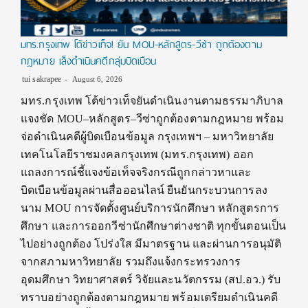
มทร.กรุงเทพ โต้ข่าวเท็จ! ยัน MOU-หลักสูตร-วีซ่า ถูกต้องตาม
กฎหมาย เล็งดำเนินคดีกลุ่มบิดเบือน
tui sakrapee
August 6, 2026
มทร.กรุงเทพ โต้ข่าวเท็จยันดำเนินงานตามธรรมาภิบาล
แจงชัด MOU–หลักสูตร–วีซ่าถูกต้องตามกฎหมาย พร้อม
จ่อดำเนินคดีผู้บิดเบือนข้อมูล กรุงเทพฯ – มหาวิทยาลัย
เทคโนโลยีราชมงคลกรุงเทพ (มทร.กรุงเทพ) ออก
แถลงการณ์ชี้แจงข้อเท็จจริงกรณีถูกกล่าวหาและ
บิดเบือนข้อมูลผ่านสื่อออนไลน์ ยืนยันกระบวนการลง
นาม MOU การจัดตั้งศูนย์บริการนักศึกษา หลักสูตรการ
ศึกษา และการออกวีซ่านักศึกษาต่างชาติ ทุกขั้นตอนเป็น
ไปอย่างถูกต้อง โปร่งใส มีมาตรฐาน และผ่านการอนุมัติ
จากสภามหาวิทยาลัย รวมถึงแจ้งกระทรวงการ
อุดมศึกษา วิทยาศาสตร์ วิจัยและนวัตกรรม (สป.อว.) รับ
ทราบอย่างถูกต้องตามกฎหมาย พร้อมเตรียมดำเนินคดี