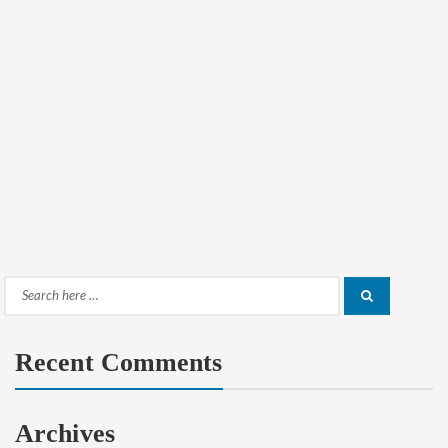
Search
Search
for:
Recent Comments
Archives