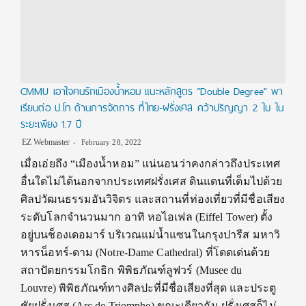
CMMU เอาใจคนรักเมืองน้ำหอม แนะหลักสูตร “Double Degree” พา
เรียนต่อ ป.โท ด้านการจัดการ ที่ไทย-ฝรั่งเศส คว้าปริญญา 2 ใบ ใน
ระยะเพียง 1.7 ปี
EZ Webmaster
February 28, 2022
เมื่อเอ่ยถึง “เมืองน้ำหอม” แน่นอนว่าคงกล่าวถึงประเทศ
อื่นใดไม่ได้นอกจากประเทศฝรั่งเศส ดินแดนที่เต็มไปด้วย
ศิลปวัฒนธรรมอันวิจิตร และสถานที่ท่องเที่ยวที่มีชื่อเสียง
ระดับโลกจำนวนมาก อาทิ หอไอเฟล (Eiffel Tower) ตั้ง
อยู่บนช็องเดอมาร์ บริเวณแม่น้ำแซนในกรุงปารีส มหาวิ
หารน็อทร์-ดาม (Notre-Dame Cathedral) ที่โดดเด่นด้วย
สถาปัตยกรรมโกธิก พิพิธภัณฑ์ลูฟวร์ (Musee du
Louvre) พิพิธภัณฑ์ทางศิลปะที่มีชื่อเสียงที่สุด และประตู
ชัยฝรั่งเศส (Arc de Triomphe) ขณะเดียวกัน ฝรั่งเศสก็ไม่