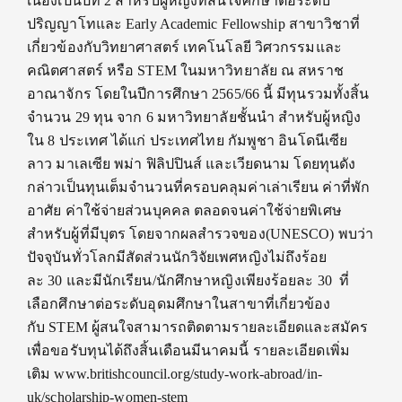
เนื่องเป็นปีที่ 2 สำหรับผู้หญิงที่สนใจศึกษาต่อระดับ
ปริญญาโทและ Early Academic Fellowship สาขาวิชาที่
เกี่ยวข้องกับวิทยาศาสตร์ เทคโนโลยี วิศวกรรมและ
คณิตศาสตร์ หรือ STEM ในมหาวิทยาลัย ณ สหราช
อาณาจักร โดยในปีการศึกษา 2565/66 นี้ มีทุนรวมทั้งสิ้น
จำนวน 29 ทุน จาก 6 มหาวิทยาลัยชั้นนำ สำหรับผู้หญิง
ใน 8 ประเทศ ได้แก่ ประเทศไทย กัมพูชา อินโดนีเซีย
ลาว มาเลเซีย พม่า ฟิลิปปินส์ และเวียดนาม โดยทุนดัง
กล่าวเป็นทุนเต็มจำนวนที่ครอบคลุมค่าเล่าเรียน ค่าที่พัก
อาศัย ค่าใช้จ่ายส่วนบุคคล ตลอดจนค่าใช้จ่ายพิเศษ
สำหรับผู้ที่มีบุตร โดยจากผลสำรวจของ(UNESCO) พบว่า
ปัจจุบันทั่วโลกมีสัดส่วนนักวิจัยเพศหญิงไม่ถึงร้อย
ละ 30 และมีนักเรียน/นักศึกษาหญิงเพียงร้อยละ 30 ที่
เลือกศึกษาต่อระดับอุดมศึกษาในสาขาที่เกี่ยวข้อง
กับ STEM ผู้สนใจสามารถติดตามรายละเอียดและสมัคร
เพื่อขอรับทุนได้ถึงสิ้นเดือนมีนาคมนี้ รายละเอียดเพิ่ม
เติม www.britishcouncil.org/study-work-abroad/in-
uk/scholarship-women-stem