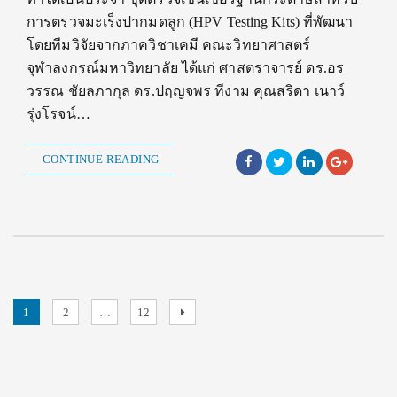
การตรวจมะเร็งปากมดลูก (HPV Testing Kits) ที่พัฒนา
โดยทีมวิจัยจากภาควิชาเคมี คณะวิทยาศาสตร์
จุฬาลงกรณ์มหาวิทยาลัย ได้แก่ ศาสตราจารย์ ดร.อร
วรรณ ชัยลภากุล ดร.ปฤญจพร ทีงาม คุณสริดา เนาว์
รุ่งโรจน์…
CONTINUE READING
Posts
Page
Page
Page
Next
1
2
…
12
page
pagination