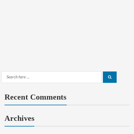
Search
Search
for:
Recent Comments
Archives