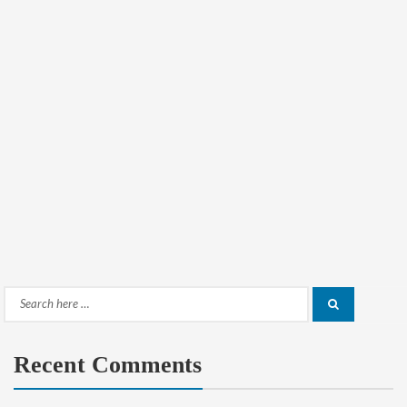
Search
Search
for:
Recent Comments