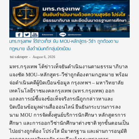
มทร.กรุงเทพ โต้ข่าวเท็จ! ยัน MOU-หลักสูตร-วีซ่า ถูกต้องตาม
กฎหมาย เล็งดำเนินคดีกลุ่มบิดเบือน
tui sakrapee
August 6, 2026
มทร.กรุงเทพ โต้ข่าวเท็จยันดำเนินงานตามธรรมาภิบาล
แจงชัด MOU–หลักสูตร–วีซ่าถูกต้องตามกฎหมาย พร้อม
จ่อดำเนินคดีผู้บิดเบือนข้อมูล กรุงเทพฯ – มหาวิทยาลัย
เทคโนโลยีราชมงคลกรุงเทพ (มทร.กรุงเทพ) ออก
แถลงการณ์ชี้แจงข้อเท็จจริงกรณีถูกกล่าวหาและ
บิดเบือนข้อมูลผ่านสื่อออนไลน์ ยืนยันกระบวนการลง
นาม MOU การจัดตั้งศูนย์บริการนักศึกษา หลักสูตรการ
ศึกษา และการออกวีซ่านักศึกษาต่างชาติ ทุกขั้นตอนเป็น
ไปอย่างถูกต้อง โปร่งใส มีมาตรฐาน และผ่านการอนุมัติ