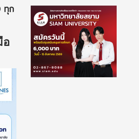
 ทุก
ือ