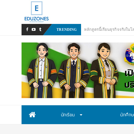
หลังเหตุรุนแร
_
TRENDING
Skip
นักเรียน
นักศึก
to
content