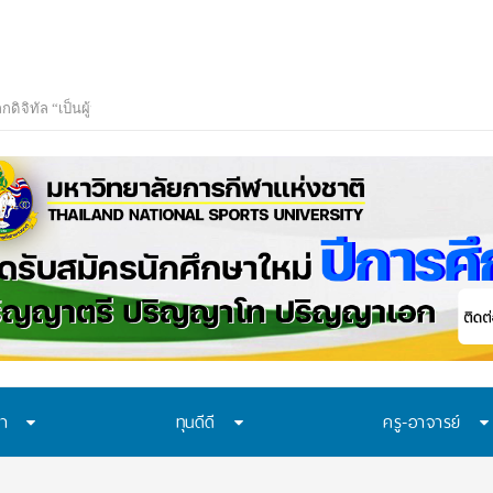
ษา
ทุนดีดี
ครู-อาจารย์