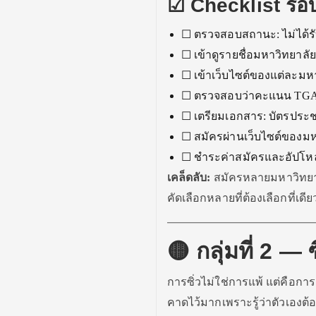
☑ Checklist รอ
☐ ตรวจสอบสถานะ: ไม่ได้รั
☐ เข้าดูรายชื่อมหาวิทยาลัยท
☐ เข้าเว็บไซต์ของแต่ละมห
☐ ตรวจสอบว่าคะแนน TGAT/T
☐ เตรียมเอกสาร: บัตรประช
☐ สมัครผ่านเว็บไซต์ของมห
☐ ชำระค่าสมัครและอัปโห
เคล็ดลับ:
สมัครหลายมหาวิทยาลัย
คัดเลือกหลายที่ต้องเลือกที่เดีย
🟡 กลุ่มที่ 2 —
การซิ่วไม่ใช่การแพ้ แต่คือการต
คาดไว้มากเพราะรู้ว่าตัวเองต