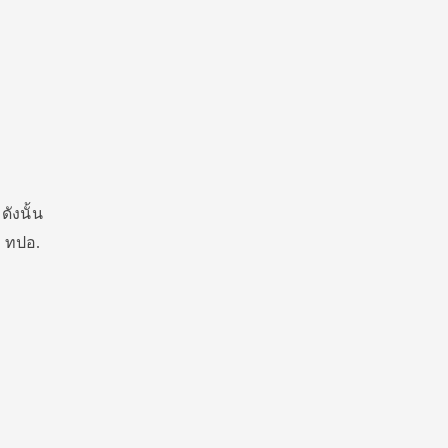
ดังนั้น
ก ทปอ.