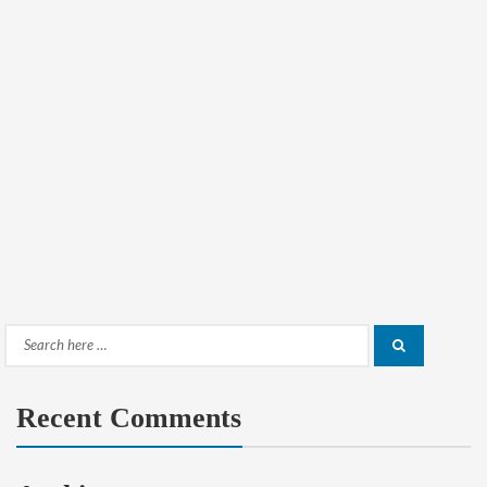
Search
Search
for:
Recent Comments