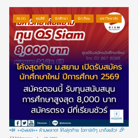
BLOG
ทุนดีดี
นักศึกษา
นักเรียน
มหาวิทยาลัย
📣 ++Dek69++ ห้ามพลาด! โค้งสุดท้าย โอกาสดีๆ มาถึงแล้ว! 🎉