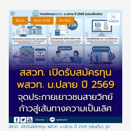
BLOG
ครู-อาจารย์
นักเรียน
สสวท. เปิดรับสมัครทุน พสวท. ม.ปลาย ปี 2569 (เพิ่มเติม) จุด