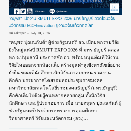
“ดนุพร” เปิดงาน RMUTT EXPO 2026 มทร.ธัญบุรี อวดโฉมวิจัย
นวัตกรรม ECO-Innovation ชูงานวิจัยแก้วิกฤตโลก
tui sakrapee
July 10, 2026
“ดนุพร ปุณณกันต์” ผู้ช่วยรัฐมนตรี อว. เปิดมหกรรมวิจัย
ยิ่งใหญ่แห่งปี RMUTT EXPO 2026 ที่ มทร.ธัญบุรี คลอง
หก จ.ปทุมธานี ประกาศชัด อว. พร้อมหนุนเต็มที่ให้งาน
วิจัยไทยออกจากห้องแล็บ สร้างมูลค่าสู่เชิงพาณิชย์อย่าง
ยั่งยืน ขณะที่นักศึกษา-นักวิจัย-ภาคเอกชน ร่วมงาน
คึกคัก บรรยากาศโดยรอบหอประชุมราชมงคล
มหาวิทยาลัยเทคโนโลยีราชมงคลธัญบุรี (มทร.ธัญบุรี)
คึกคักเต็มไปด้วยผู้คนหลากหลายกลุ่ม ทั้งนักวิจัย
นักศึกษา และผู้ประกอบการ เมื่อ นายดนุพร ปุณณกันต์ ผู้
ช่วยรัฐมนตรีประจำกระทรวงการอุดมศึกษา
วิทยาศาสตร์ วิจัยและนวัตกรรม (อว.)…