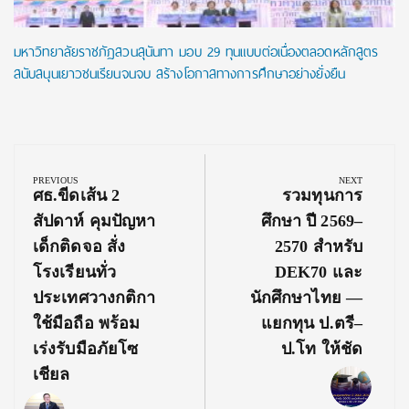
มหาวิทยาลัยราชภัฏสวนสุนันทา มอบ 29 ทุนแบบต่อเนื่องตลอดหลักสูตร
สนับสนุนเยาวชนเรียนจนจบ สร้างโอกาสทางการศึกษาอย่างยั่งยืน
Post
navigation
PREVIOUS
NEXT
Previous
Next
ศธ.ขีดเส้น 2
รวมทุนการ
Post:
Post:
สัปดาห์ คุมปัญหา
ศึกษา ปี 2569–
เด็กติดจอ สั่ง
2570 สำหรับ
โรงเรียนทั่ว
DEK70 และ
ประเทศวางกติกา
นักศึกษาไทย —
ใช้มือถือ พร้อม
แยกทุน ป.ตรี–
เร่งรับมือภัยโซ
ป.โท ให้ชัด
เชียล