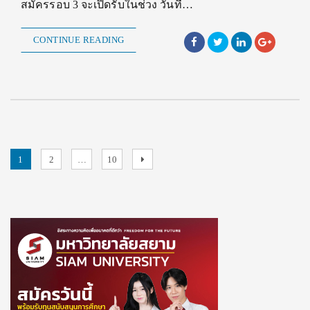
สมัครรอบ 3 จะเปิดรับในช่วง วันที่…
CONTINUE READING
Posts
Page
Page
Page
Next
1
2
…
10
page
pagination