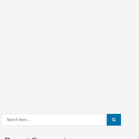
Search
Search
for: