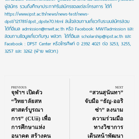
ผู้สมัคร รวมถึงศึกษาประกาศรับสมัครของแต่ละโครงการ ได้ที่
https://www.ipst.ac.th/news/news-test/news-
dpst/121781/dpst_dpste70.html สนใจสอบถามเกี่ยวกับระบบสมัครสอบ
ได้ที่อีเมล admission@mwit.ac.th หรือ Facebook: MWITadmission และ
สอบถามข้อมูลเกี่ยวกับทุน พสวท. ได้ที่อีเมล scholarship@ipst.ac.th และ
Facebook : DPST Center หรือโทรศัพท์ 0 2392 4021 ต่อ 3253, 3255,
3257 และ 3262 (ฝ่าย พสวท.)
Post
navigation
PREVIOUS
NEXT
Previous
Next
จุฬาฯ เปิดตัว
“สวนสุนันทา”
Post:
Post:
“วิทยาลัยสห
จับมือ “ธัญ-ออริ
ศาสตร์บูรณา
ซ่า” ลงนาม
การ” (CUii) เพื่อ
ความร่วมมือ
การศึกษาแห่ง
ทางวิชาการ
อนาคต สร้างคน
เดินหน้าพัฒนา