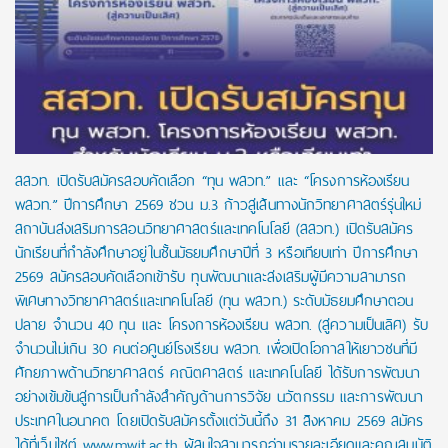
สสวท. เปิดรับสมัครสอบคัดเลือก “ทุน พสวท.” และ “โครงการห้องเรียน
พสวท.” ปีการศึกษา 2569 ชวน ม.3 ก้าวสู่เส้นทางนักวิทยาศาสตร์รุ่นใหม่
สถาบันส่งเสริมการสอนวิทยาศาสตร์และเทคโนโลยี (สสวท.) เปิดรับสมัคร
นักเรียนที่กำลังศึกษาอยู่ในชั้นมัธยมศึกษาปีที่ 3 หรือเทียบเท่า ปีการศึกษา
2569 สมัครสอบคัดเลือกเข้ารับ ทุนพัฒนาและส่งเสริมผู้มีความสามารถ
พิเศษทางวิทยาศาสตร์และเทคโนโลยี (ทุน พสวท.) ระดับมัธยมศึกษาตอน
ปลาย จำนวน 40 ทุน และ โครงการห้องเรียน พสวท. (สู่ความเป็นเลิศ) รับ
จำนวนไม่เกิน 30 คนต่อศูนย์โรงเรียน พสวท. เพื่อเปิดโอกาสให้เยาวชนที่มี
ศักยภาพด้านวิทยาศาสตร์ คณิตศาสตร์ และเทคโนโลยี ได้รับการพัฒนา
อย่างเข้มข้นสู่การเป็นกำลังสำคัญด้านการวิจัย นวัตกรรม และการพัฒนา
ประเทศในอนาคต โดยเปิดรับสมัครตั้งแต่วันนี้ถึง 31 สิงหาคม 2569 สมัคร
ได้ที่เว็บไซต์ www.mwit.ac.th ผู้สนใจสามารถอ่านรายละเอียดและคุณสมบัติ