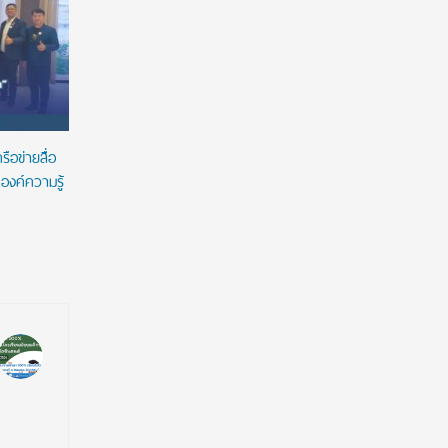
ภายใต้แนวคิด ESG
“ทับแก้ววิ
ณ พระราช
ือข่ายสื่อ
องค์ความรู้