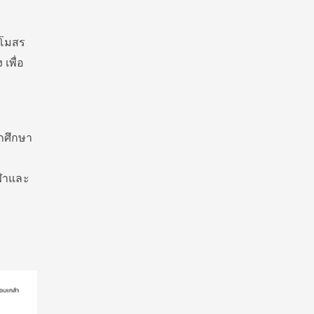
สโมสร
เพื่อ
ักศึกษา
ีฬาและ