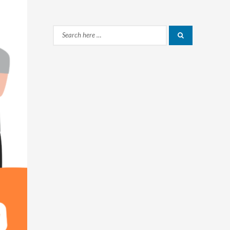
Search
Search
for: