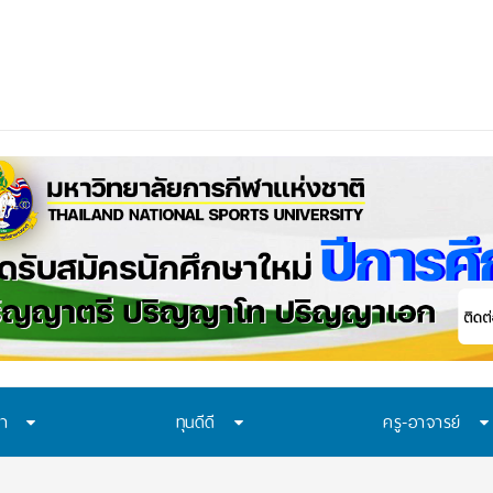
ษา
ทุนดีดี
ครู-อาจารย์