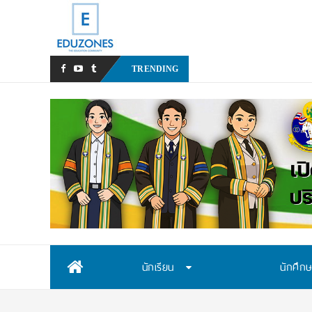
สสวท. เปิดรั
TRENDING
Skip
นักเรียน
นักศึก
to
content