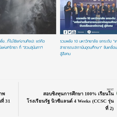
ิ่ง…ที่ไม่ใช่แค่งานศิลปะ แต่คือ
รวมพลัง 10 มหาวิทยาลัย ยกระดับ “เคร
ห่งศรัทธา ที่ “สวนสุนันทา”!
สาธารณะสถาบันอุดมศึกษา” ขับเคลื่อน
สู่สังคม
NEXT
Next
ภาพ
สอบชิงทุนการศึกษา 100% เรียนใน
Post:
ี่ 31
โรงเรียนรัฐ นิวซีแลนด์ 4 Weeks (CCSC รุ่น
ที่ 2)