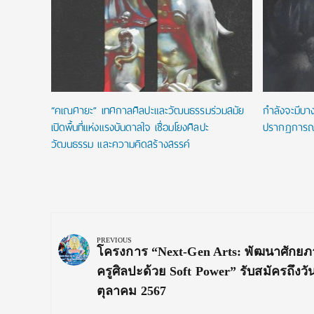
าคม 2569
“คเณศายะ” เทศกาลศิลปะและวัฒนธรรมร่วมสมัย
กำลังจะมีบางส
เปิดพื้นที่แห่งแรงบันดาลใจ เชื่อมโยงศิลปะ
ปรากฏการณ์แ
วัฒนธรรม และความคิดสร้างสรรค์
Post
navigation
PREVIOUS
Previous
โครงการ “Next-Gen Arts: พัฒนาศักย
Post:
ครูศิลปะด้วย Soft Power” รับสมัครถึงวันท
ตุลาคม 2567