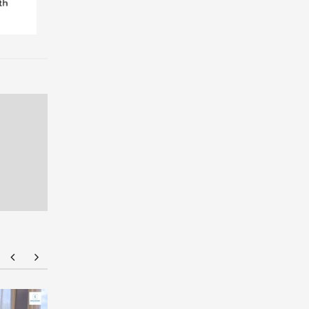
ม.กรุงเทพร่วมเปิดเวทีศิลปะชวนสร้างสรรค์ผลงาน
มหาวิทยาล