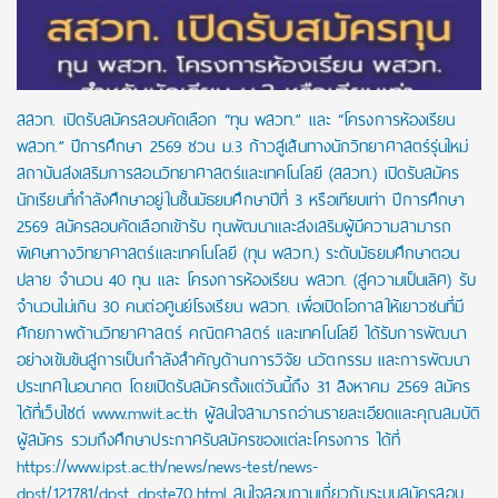
สสวท. เปิดรับสมัครสอบคัดเลือก “ทุน พสวท.” และ “โครงการห้องเรียน
พสวท.” ปีการศึกษา 2569 ชวน ม.3 ก้าวสู่เส้นทางนักวิทยาศาสตร์รุ่นใหม่
สถาบันส่งเสริมการสอนวิทยาศาสตร์และเทคโนโลยี (สสวท.) เปิดรับสมัคร
นักเรียนที่กำลังศึกษาอยู่ในชั้นมัธยมศึกษาปีที่ 3 หรือเทียบเท่า ปีการศึกษา
2569 สมัครสอบคัดเลือกเข้ารับ ทุนพัฒนาและส่งเสริมผู้มีความสามารถ
พิเศษทางวิทยาศาสตร์และเทคโนโลยี (ทุน พสวท.) ระดับมัธยมศึกษาตอน
ปลาย จำนวน 40 ทุน และ โครงการห้องเรียน พสวท. (สู่ความเป็นเลิศ) รับ
จำนวนไม่เกิน 30 คนต่อศูนย์โรงเรียน พสวท. เพื่อเปิดโอกาสให้เยาวชนที่มี
ศักยภาพด้านวิทยาศาสตร์ คณิตศาสตร์ และเทคโนโลยี ได้รับการพัฒนา
อย่างเข้มข้นสู่การเป็นกำลังสำคัญด้านการวิจัย นวัตกรรม และการพัฒนา
ประเทศในอนาคต โดยเปิดรับสมัครตั้งแต่วันนี้ถึง 31 สิงหาคม 2569 สมัคร
ได้ที่เว็บไซต์ www.mwit.ac.th ผู้สนใจสามารถอ่านรายละเอียดและคุณสมบัติ
ผู้สมัคร รวมถึงศึกษาประกาศรับสมัครของแต่ละโครงการ ได้ที่
https://www.ipst.ac.th/news/news-test/news-
dpst/121781/dpst_dpste70.html สนใจสอบถามเกี่ยวกับระบบสมัครสอบ