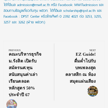
ได้ที่อีเมล admission@mwit.ac.th หรือ Facebook: MWITadmission และ
สอบถามข้อมูลเกี่ยวกับทุน พสวท. ได้ที่อีเมล scholarship@ipst.ac.th และ
Facebook : DPST Center หรือโทรศัพท์ 0 2392 4021 ต่อ 3253, 3255,
3257 และ 3262 (ฝ่าย พสวท.)
Post
navigation
PREVIOUS
NEXT
Previous
Next
คณะบริหารธุรกิจ
EZ Guide!
Post:
Post:
ม.รังสิต เปิดรับ
ดื่มด่ำไปกับ
สมัครนศ.ทุน
บทเพลงสุด
สนับสนุนค่าเล่า
คลาสสิก ณ ห้อง
เรียนตลอด
สมุดแผ่นเสียง
หลักสูตร 50%
ประจำปี 67