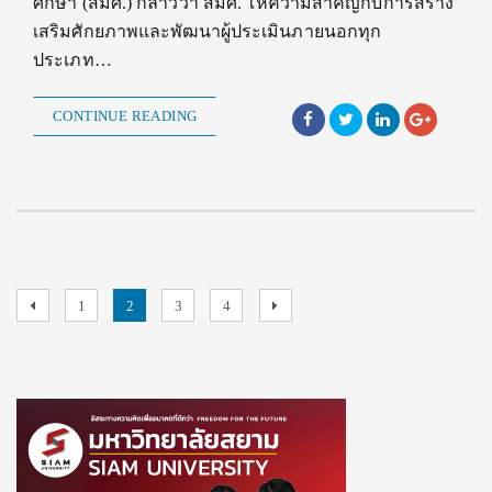
ศึกษา (สมศ.) กล่าวว่า สมศ. ให้ความสำคัญกับการสร้าง
เสริมศักยภาพและพัฒนาผู้ประเมินภายนอกทุก
ประเภท…
CONTINUE READING
Posts
Previous
Page
Page
Page
Page
Next
1
2
3
4
page
page
pagination