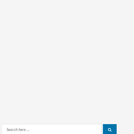
Search
Search