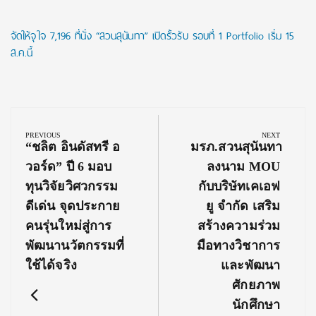
จัดให้จุใจ 7,196 ที่นั่ง “สวนสุนันทา” เปิดรั้วรับ รอบที่ 1 Portfolio เริ่ม 15
ส.ค.นี้
Post
navigation
PREVIOUS
NEXT
Previous
Next
“ชลิต อินดัสทรี อ
มรภ.สวนสุนันทา
Post:
Post:
วอร์ด” ปี 6 มอบ
ลงนาม MOU
ทุนวิจัยวิศวกรรม
กับบริษัทเคเอฟ
ดีเด่น จุดประกาย
ยู จำกัด เสริม
คนรุ่นใหม่สู่การ
สร้างความร่วม
พัฒนานวัตกรรมที่
มือทางวิชาการ
ใช้ได้จริง
และพัฒนา
ศักยภาพ
นักศึกษา