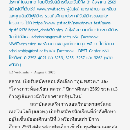
ประเทศในอนาคต โดยเปิดรับสมัครตั้งแต่วันนี้ถึง 31 สิงหาคม 2569
สมัครได้ที่เว็บไซต์ www.mwit.ac.th ผู้สนใจสามารถอ่านรายละเอียด
และคุณสมบัติผู้สมัคร รวมถึงศึกษาประกาศรับสมัครของแต่ละ
โครงการ ได้ที่ https://www.ipst.ac.th/news/news-test/news-
dpst/121781/dpst_dpste70.html สนใจสอบถามเกี่ยวกับระบบสมัคร
สอบได้ที่อีเมล admission@mwit.ac.th หรือ Facebook:
MWITadmission และสอบถามข้อมูลเกี่ยวกับทุน พสวท. ได้ที่อีเมล
scholarship@ipst.ac.th และ Facebook : DPST Center หรือ
โทรศัพท์ 0 2392 4021 ต่อ 3253, 3255, 3257 และ 3262 (ฝ่าย
พสวท.)
EZ Webmaster
August 7, 2026
สสวท. เปิดรับสมัครสอบคัดเลือก “ทุน พสวท.” และ
“โครงการห้องเรียน พสวท.” ปีการศึกษา 2569 ชวน ม.3
ก้าวสู่เส้นทางนักวิทยาศาสตร์รุ่นใหม่
สถาบันส่งเสริมการสอนวิทยาศาสตร์และ
เทคโนโลยี (สสวท.) เปิดรับสมัครนักเรียนที่กำลังศึกษา
อยู่ในชั้นมัธยมศึกษาปีที่ 3 หรือเทียบเท่า ปีการ
ศึกษา 2569 สมัครสอบคัดเลือกเข้ารับ ทุนพัฒนาและส่ง