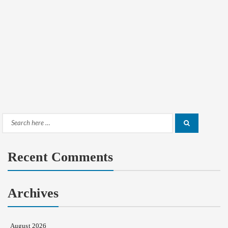
Search
Search
for:
Recent Comments
Archives
August 2026