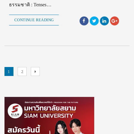
ธรรมชาติ : Tenses…
CONTINUE READING
Posts
Page
Page
Next
1
2
page
pagination