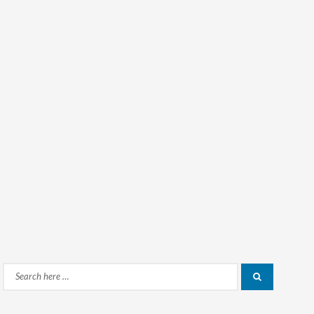
Search
Search
for: