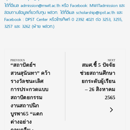
ได้ที่อีเมล admission@mwit.ac.th หรือ Facebook: MWITadmission และ
สอบถามข้อมูลเกี่ยวกับทุน พสวท. ได้ที่อีเมล scholarship@ipst.ac.th และ
Facebook : DPST Center หรือโทรศัพท์ 0 2392 4021 ต่อ 3253, 3255,
3257 และ 3262 (ฝ่าย พสวท.)
Post
navigation
PREVIOUS
NEXT
Previous
Next
“สถาปัตย์ฯ
สมศ.ชี้ 5 ปัจจัย
Post:
Post:
สวนสุนันทา” คว้า
ช่วยสถานศึกษา
รางวัลชนะเลิศ
ยกระดับผู้เรียน
การประกวดแบบ
– 26 สิงหาคม
สถาปัตยกรรม
2565
งานสถาปนิก
บูรพา65 “แตก
ต่างอย่าง