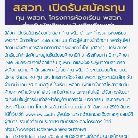
สสวท. เปิดรับสมัครสอบคัดเลือก “ทุน พสวท.” และ “โครงการห้องเรียน
พสวท.” ปีการศึกษา 2569 ชวน ม.3 ก้าวสู่เส้นทางนักวิทยาศาสตร์รุ่นใหม่
สถาบันส่งเสริมการสอนวิทยาศาสตร์และเทคโนโลยี (สสวท.) เปิดรับสมัคร
นักเรียนที่กำลังศึกษาอยู่ในชั้นมัธยมศึกษาปีที่ 3 หรือเทียบเท่า ปีการศึกษา
2569 สมัครสอบคัดเลือกเข้ารับ ทุนพัฒนาและส่งเสริมผู้มีความสามารถ
พิเศษทางวิทยาศาสตร์และเทคโนโลยี (ทุน พสวท.) ระดับมัธยมศึกษาตอน
ปลาย จำนวน 40 ทุน และ โครงการห้องเรียน พสวท. (สู่ความเป็นเลิศ) รับ
จำนวนไม่เกิน 30 คนต่อศูนย์โรงเรียน พสวท. เพื่อเปิดโอกาสให้เยาวชนที่มี
ศักยภาพด้านวิทยาศาสตร์ คณิตศาสตร์ และเทคโนโลยี ได้รับการพัฒนา
อย่างเข้มข้นสู่การเป็นกำลังสำคัญด้านการวิจัย นวัตกรรม และการพัฒนา
ประเทศในอนาคต โดยเปิดรับสมัครตั้งแต่วันนี้ถึง 31 สิงหาคม 2569 สมัคร
ได้ที่เว็บไซต์ www.mwit.ac.th ผู้สนใจสามารถอ่านรายละเอียดและคุณสมบัติ
ผู้สมัคร รวมถึงศึกษาประกาศรับสมัครของแต่ละโครงการ ได้ที่
https://www.ipst.ac.th/news/news-test/news-
dpst/121781/dpst_dpste70.html สนใจสอบถามเกี่ยวกับระบบสมัครสอบ