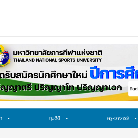
อก “ทุน พสวท.” และ
ษา
ทุนดีดี
ครู-อาจารย์