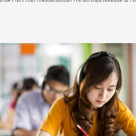
าชินกับความเร็วในการฟังและยังเป็นการช่วยกระตุ้นให้สมองสามาร