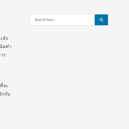
Search
Search
for:
ะยัง
น้ตคำ
การ
ี่จะ
จักกับ