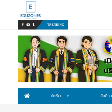
สสวท. เปิดรับสมัครสอบคัดเลื
TRENDING
Skip
นักเรียน
นักศึก
to
content