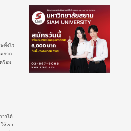
ษทั้งไว
วามยาก
เตรียม
การได้
ให้เรา