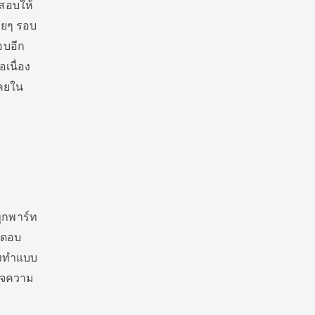
อสอบให้
ลายๆ รอบ
อบอีก
เนื่อง
เคยใน
ุกพาร์ท
ด้ตอบ
้องทำแบบ
บใจความ