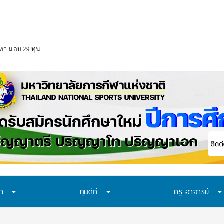
า มอบ 29 ทุนแบบต่อเนื่องตลอดหลักสูตร สนับสนุนเยาวชนเรียนจนจบ สร้างโอกา
ษา
ทุนดีดี
ครู-อาจารย์