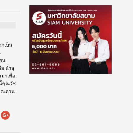
ากเบ็น
น
ียน
คือ นำอุ
มาเพื่อ
้คุณวัช
ำกระดาน