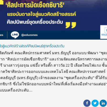
จสู่แนวคิดสร้างสรรค์ศิลปนิพนธ์ชุดเครื่องประดับ
ภัณฑ์ คณะศิลปกรรมศาสตร์ มทร.ธัญบุรี ออกแบบ พัฒนา “ชุดเค
จจาก “ศิลปะการมัดเชือกชิบาริ” และร่วมจัดแสดงนิทรรศการผลงา
นางสาวรุ่งอรุณ แซ่อึ้ง หรือตั๊ก สาววัย 22 ปี เลือดใหม่ไฟแรง ชั้นปี
ภาควิชาศิลปะการออกแบบและเทคโนโลยี คณะศิลปกรรมศาสตร์
ัญบุรี (มทร.ธัญบุรี) เจ้าของผลงาน “ชุดเครื่องประดับ” ที่ได้รั
ิบาริ ซึ่งไม่ใช่นักออกแบบหน้าใหม่ที่เพิ่งเริ่มลงมือทำงานแต่อย
แบบเครื่องประดับ…