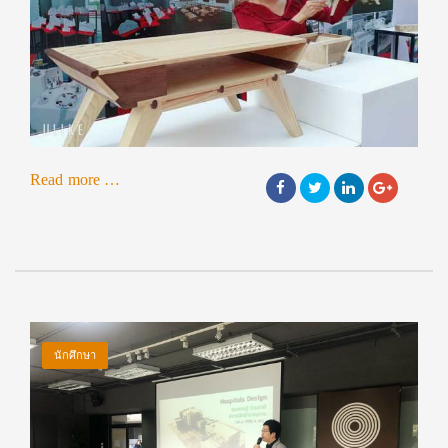
about
Read more
…
เปิด
บ้าน
โชว์
เส้น
สี
ดีไซน์
นักศึกษา
Open
House
คณะ
สถาปัตยกรรม