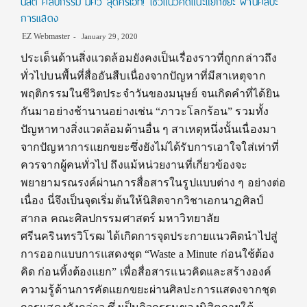
นิสิต ศิลปกรรม มศว สุดครีเอท! โชว์แนวคิดแนะแยกขยะ ผ่านศิลปะ
การแสดง
EZ Webmaster
January 29, 2020
ประเด็นด้านสิ่งแวดล้อมยังคงเป็นเรื่องราวที่ถูกกล่าวถึง
ทั่วไปบนพื้นที่สื่ออันสืบเนื่องจากปัญหาที่มีสาเหตุจาก
พฤติกรรมในชีวิตประจำวันของมนุษย์ จนเกิดคำที่ได้ยิน
กันมาอย่างช้านานอย่างเช่น “ภาวะโลกร้อน” รวมทั้ง
ปัญหาทางสิ่งแวดล้อมด้านอื่น ๆ สาเหตุหนึ่งนั้นเนื่องมา
จากปัญหาการแยกขยะซึ่งยังไม่ได้รับการเอาใจใส่เท่าที่
ควรจากผู้คนทั่วไป ถึงแม้หน่วยงานที่เกี่ยวข้องจะ
พยายามรณรงค์ผ่านการสื่อสารในรูปแบบต่าง ๆ อย่างต่อ
เนื่อง นี่จึงเป็นจุดเริ่มต้นให้นิสิตจากวิชาเอกนาฏศิลป์
สากล คณะศิลปกรรมศาสตร์ มหาวิทยาลัย
ศรีนครินทรวิโรฒ ได้เกิดการจุดประกายแนวคิดนำไปสู่
การออกแบบการแสดงชุด “Waste a Minute ก่อนใช้ต้อง
คิด ก่อนทิ้งต้องแยก” เพื่อสื่อสารแนวคิดและสร้างองค์
ความรู้ด้านการคัดแยกขยะผ่านศิลปะการแสดงจากชุด