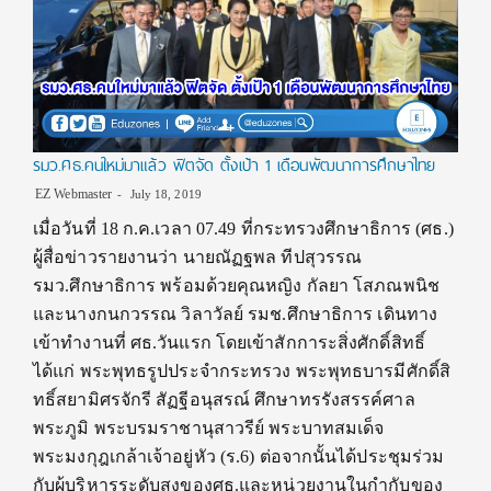
รมว.ศธ.คนใหม่มาแล้ว ฟิตจัด ตั้งเป้า 1 เดือนพัฒนาการศึกษาไทย
EZ Webmaster
July 18, 2019
เมื่อวันที่ 18 ก.ค.เวลา 07.49 ที่กระทรวงศึกษาธิการ (ศธ.)
ผู้สื่อข่าวรายงานว่า นายณัฏฐพล ทีปสุวรรณ
รมว.ศึกษาธิการ พร้อมด้วยคุณหญิง กัลยา โสภณพนิช
และนางกนกวรรณ วิลาวัลย์ รมช.ศึกษาธิการ เดินทาง
เข้าทำงานที่ ศธ.วันแรก โดยเข้าสักการะสิ่งศักดิ์สิทธิ์
ได้แก่ พระพุทธรูปประจำกระทรวง พระพุทธบารมีศักดิ์สิ
ทธิ์สยามิศรจักรี สัฏฐีอนุสรณ์ ศึกษาทรรังสรรค์ศาล
พระภูมิ พระบรมราชานุสาวรีย์ พระบาทสมเด็จ
พระมงกุฎเกล้าเจ้าอยู่หัว (ร.6) ต่อจากนั้นได้ประชุมร่วม
กับผู้บริหารระดับสูงของศธ.และหน่วยงานในกำกับของ