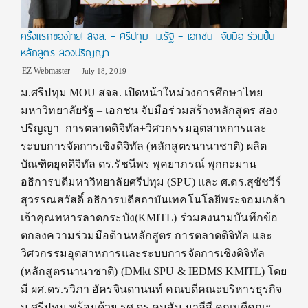
ครั้งแรกของไทย! สจล. – ศรีปทุม ม.รัฐ – เอกชน จับมือ ร่วมปั้น
หลักสูตร สองปริญญา
EZ Webmaster
July 18, 2019
ม.ศรีปทุม MOU สจล. เปิดหน้าใหม่วงการศึกษาไทย
มหาวิทยาลัยรัฐ – เอกชน จับมือร่วมสร้างหลักสูตร สอง
ปริญญา การตลาดดิจิทัล+วิศวกรรมอุตสาหการและ
ระบบการจัดการเชิงดิจิทัล (หลักสูตรนานาชาติ) ผลิต
บัณฑิตยุคดิจิทัล ดร.รัชนีพร พุคยาภรณ์ พุกกะมาน
อธิการบดีมหาวิทยาลัยศรีปทุม (SPU) และ ศ.ดร.สุชัชวีร์
สุวรรณสวัสดิ์ อธิการบดีสถาบันเทคโนโลยีพระจอมเกล้า
เจ้าคุณทหารลาดกระบัง(KMITL) ร่วมลงนามบันทึกข้อ
ตกลงความร่วมมือด้านหลักสูตร การตลาดดิจิทัล และ
วิศวกรรมอุตสาหการและระบบการจัดการเชิงดิจิทัล
(หลักสูตรนานาชาติ) (DMkt SPU & IEDMS KMITL) โดย
มี ผศ.ดร.รวิภา อัครจินดานนท์ คณบดีคณะบริหารธุรกิจ
ม.ศรีปทุม พร้อมด้วย รศ.ดร.คมสัน มาลีสี คณบดีคณะ