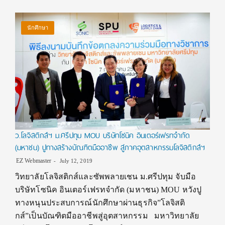
นักศึกษา
ว.โลจิสติกส์ฯ ม.ศรีปทุม MOU บริษัทโซนิค อินเตอร์เฟรทจำกัด
(มหาชน) ปูทางสร้างบัณฑิตมืออาชีพ สู่ภาคอุตสาหกรรมโลจิสติกส์ฯ
EZ Webmaster
July 12, 2019
วิทยาลัยโลจิสติกส์และซัพพลายเชน ม.ศรีปทุม จับมือ
บริษัทโซนิค อินเตอร์เฟรทจำกัด (มหาชน) MOU หวังปู
ทางหนุนประสบการณ์นักศึกษาผ่านธุรกิจ”โลจิสติ
กส์”เป็นบัณฑิตมืออาชีพสู่อุตสาหกรรม มหาวิทยาลัย