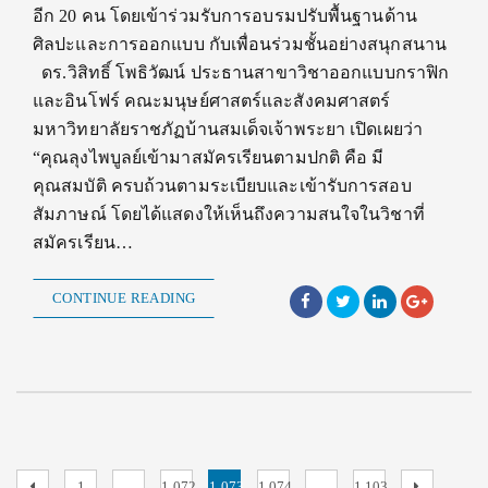
อีก 20 คน โดยเข้าร่วมรับการอบรมปรับพื้นฐานด้าน
ศิลปะและการออกแบบ กับเพื่อนร่วมชั้นอย่างสนุกสนาน
ดร.วิสิทธิ์ โพธิวัฒน์ ประธานสาขาวิชาออกแบบกราฟิก
และอินโฟร์ คณะมนุษย์ศาสตร์และสังคมศาสตร์
มหาวิทยาลัยราชภัฏบ้านสมเด็จเจ้าพระยา เปิดเผยว่า
“คุณลุงไพบูลย์เข้ามาสมัครเรียนตามปกติ คือ มี
คุณสมบัติ ครบถ้วนตามระเบียบและเข้ารับการสอบ
สัมภาษณ์ โดยได้แสดงให้เห็นถึงความสนใจในวิชาที่
สมัครเรียน…
CONTINUE READING
Previous
Page
Page
Page
Page
Page
Next
1
…
1,072
1,073
1,074
…
1,103