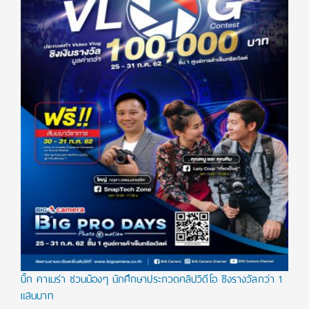
บิ๊ก คาเมร่า ชวนน้องๆ นักศึกษาประกวดคลิปวิดีโอ ชิงรางวัลกว่า 1
แสนบาท