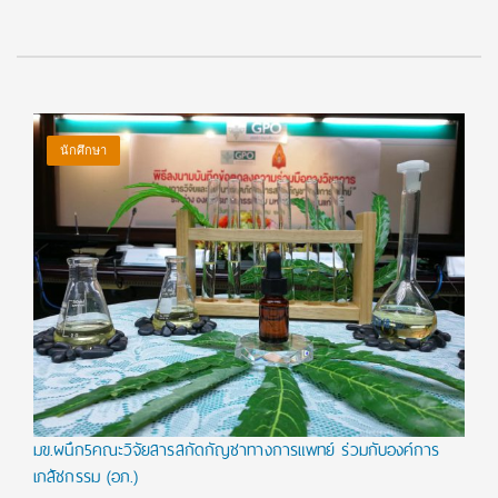
นักศึกษา
มข.ผนึก5คณะวิจัยสารสกัดกัญชาทางการแพทย์ ร่วมกับองค์การ
เภสัชกรรม (อภ.)