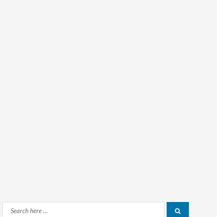
Search
Search