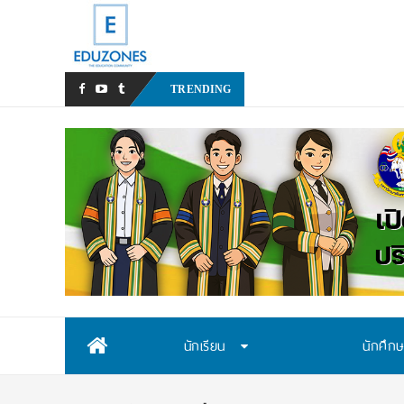
หลังเหตุรุนแรงใ
_
TRENDING
Skip
นักเรียน
นักศึก
to
content