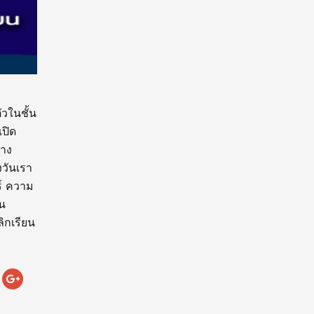
วในชั้น
ปิด
้าง
งวันเรา
์ ความ
น
ิกเรียน