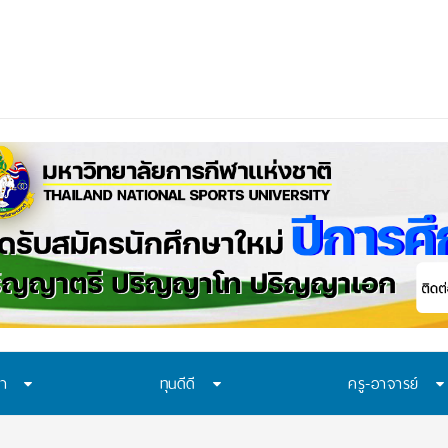
ษา
ทุนดีดี
ครู-อาจารย์