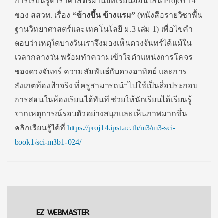
การเรียนรู้
ดาราศาสตร์ผ่านบทเรียนออนไลน์
Project
14
ของ สสวท. เรื่อง
“ข้างขึ้น ข้างแรม”
(หนังสือรายวิชาพื้น
ฐานวิ
ทยาศาสตร์และเทคโนโลยี ม.
3
เล่ม
1)
เพื่อไขคำ
ตอบว่าเหตุใดบางวั
นเราจึงมองเห็นดวงจันทร์ได้แม้
ใน
เวลากลางวัน พร้อมทำความเข้าใจตำแหน่
งการโคจร
ของดวงจันทร์ ความสัมพันธ์กับดวงอาทิตย์ และการ
สังเกตท้องฟ้าจริง ที่ครูสามารถนำไปใช้เป็นสื่
อประกอบ
การสอนในห้องเรียนได้ทั
นที ช่วยให้นักเรียนได้เรียนรู้
จากเหตุการณ์รอบตัวอย่างสนุ
กและเห็นภาพมากขึ้น
คลิกเรียนรู้ได้ที่
https://proj
14.
ipst.ac.th/m
3/
m
3-
sci-
book
1/
sci-m
3
b
1-024/
EZ WEBMASTER