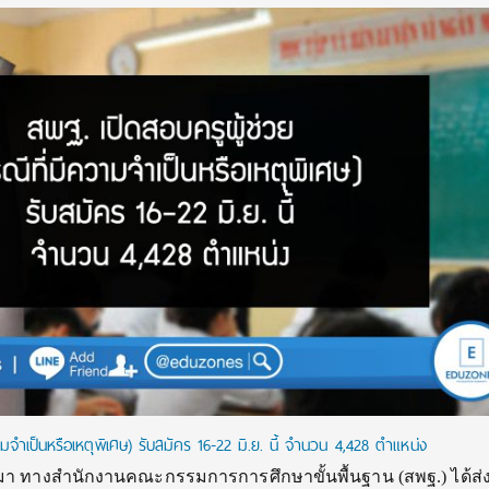
มจำเป็นหรือเหตุพิเศษ​) รับสมัคร 16-22 มิ.ย. นี้ จำนวน 4,428 ตำแหน่ง
านมา ทางสำนักงานคณะกรรมการการศึกษาขั้นพื้นฐาน (สพฐ.) ได้ส่