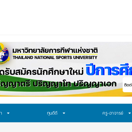
ควรเรียนรู้อะไร? 7 ระบบป้องกั
_
ษา
ทุนดีดี
ครู-อาจารย์