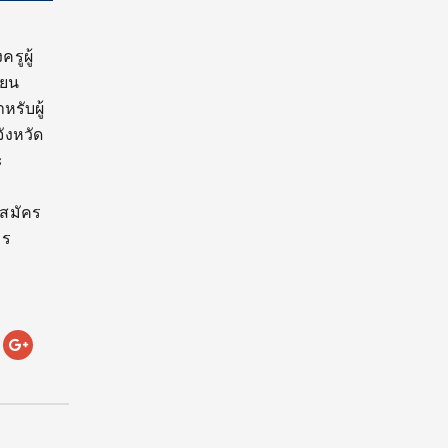
รูผู้
ายน
หรับผู้
ังหวัด
ะ
้สมัคร
กร