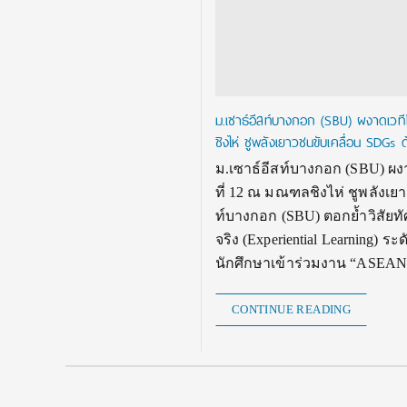
ม.เซาธ์อีสท์บางกอก (SBU) ผงาดเวท
ชิงไห่ ชูพลังเยาวชนขับเคลื่อน SDGs ด
ม.เซาธ์อีสท์บางกอก (SBU) ผงา
ที่ 12 ณ มณฑลชิงไห่ ชูพลังเ
ท์บางกอก (SBU) ตอกย้ำวิสัยทัศ
จริง (Experiential Learning
นักศึกษาเข้าร่วมงาน “ASEAN–C
CONTINUE READING