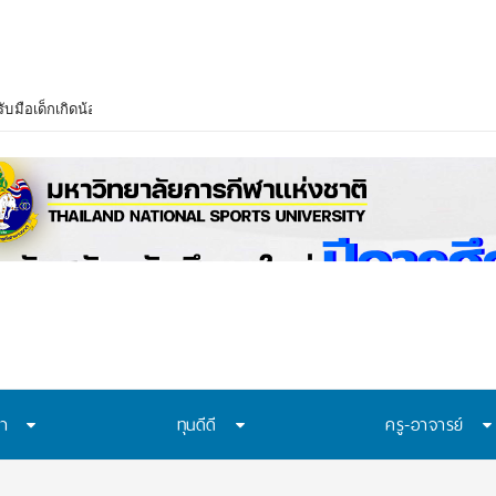
บมือเด็กเกิดน้อย–งบวิจัยลด เร่งปรับสู่ Lifelong Learning ย้ำไม่ขึ้นค่าเทอม
ษา
ทุนดีดี
ครู-อาจารย์