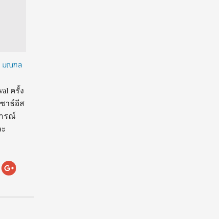
 ณ มณฑล
l ครั้ง
ซาธ์อีส
การณ์
ละ