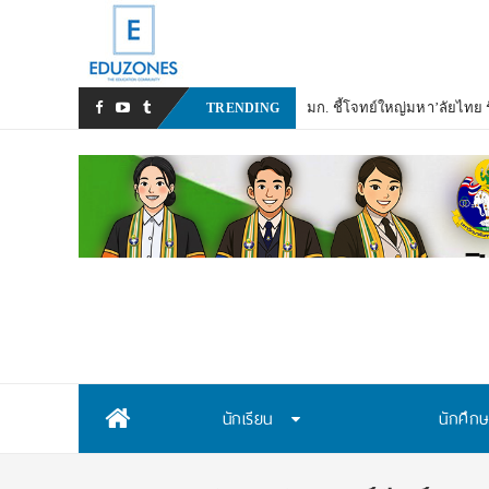
มก. ชี้โจทย์ใหญ่มหา’ลัยไทย รั
TRENDING
Skip
นักเรียน
นักศึก
to
content