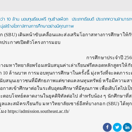
กว่า 10 ล้าน มอบทุนเรียนฟรี ทุนช้างเผือก ประเภทเรียนดี ประเภทความสามาร
มุ่งสร้างโอกาสทางการศึกษาอย่างมีคุณภาพ
ก (SBU) เดินหน้าขับเคลื่อนและส่งเสริมโอกาสทางการศึกษาให้กั
าสุดประกาศเปิดตัวโครงการมอบ
ท
าประจำปี 2569 จ
างมหาวิทยาลัยพร้อมสนับสนุนค่าเล่าเรียนฟรีตลอดหลักสูตรให้กับผู
า 10 ล้านบาท การมอบทุนการศึกษาในครั้งนี้ มุ่งหวังที่จะลดภาระค
้งสนับสนุนเยาวชนที่มีศักยภาพแต่ขาดแคลนทุนทรัพย์ หรือมีความ
โอกาสเข้าศึกษาต่อในระดับอุดมศึกษาที่มีคุณภาพ เพื่อเติบโตไปเป็
บโจทย์ตลาดงานในยุคดิจิทัลต่อไป สำหรับน้อง ๆ นักศึกษาที่
และสมัครเรียนกับ มหาวิทยาลัยเซาธ์อีสท์บางกอก (SBU) ได้ทุก
 https://admission.southeast.ac.th/