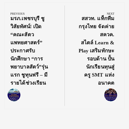
Post
navigation
PREVIOUS
NEXT
Previous
Next
มรภ.เพชรบุรี ชู
สสวท. แท็กทีม
Post:
Post:
วิสัยทัศน์! เปิด
กรุงไทย จัดค่าย
“คณะสัตว
สควค.
แพทยศาสตร์”
สไตล์ Learn &
ประกาศรับ
Play เสริมทักษะ
นักศึกษา “การ
รอบด้าน ปั้น
พยาบาลสัตว์”รุ่น
นักเรียนทุนสู่
แรก ชูทุนฟรี – มี
ครู SMT แห่ง
รายได้ช่วงเรียน
อนาคต