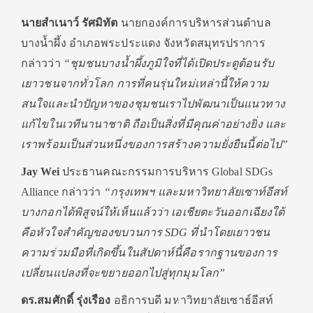
นายสำเนาว์ รัศมิทัต
นายกองค์การบริหารส่วนตำบล
บางน้ำผึ้ง อำเภอพระประแดง จังหวัดสมุทรปราการ
กล่าวว่า
“ชุมชนบางน้ำผึ้งภูมิใจที่ได้เปิดประตูต้อนรับ
เยาวชนจากทั่วโลก การที่คนรุ่นใหม่เหล่านี้ให้ความ
สนใจและนำปัญหาของชุมชนเราไปพัฒนาเป็นแนวทาง
แก้ไขในเวทีนานาชาติ ถือเป็นสิ่งที่มีคุณค่าอย่างยิ่ง และ
เราพร้อมเป็นส่วนหนึ่งของการสร้างความยั่งยืนนี้ต่อไป”
Jay Wei
ประธานคณะกรรมการบริหาร Global SDGs
Alliance กล่าวว่า
“กรุงเทพฯ และมหาวิทยาลัยเซาท์อีสท์
บางกอกได้พิสูจน์ให้เห็นแล้วว่า เอเชียตะวันออกเฉียงใต้
คือหัวใจสำคัญของขบวนการ SDG ที่นำโดยเยาวชน
ความร่วมมือที่เกิดขึ้นในสัปดาห์นี้คือรากฐานของการ
เปลี่ยนแปลงที่จะขยายออกไปสู่ทุกมุมโลก”
ดร.สมศักดิ์ รุ่งเรือง
อธิการบดี มหาวิทยาลัยเซาธ์อีสท์