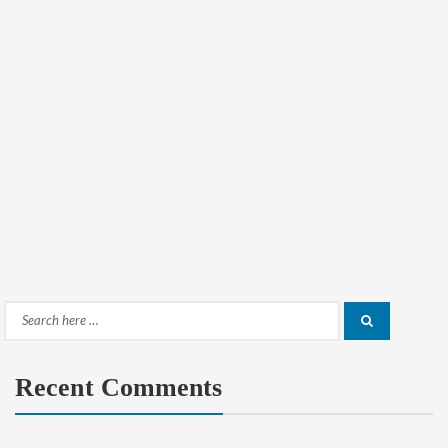
Search
Search
for:
Recent Comments