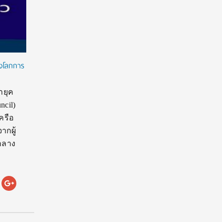
างโลกการ
ำยุค
ncil)
ครือ
ากผู้
กลาง