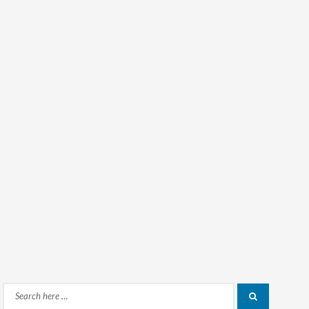
Search
Search