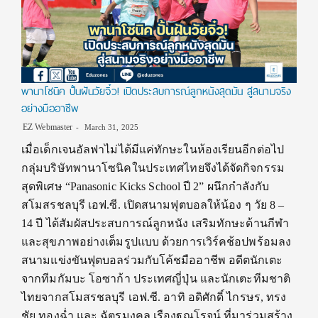
พานาโซนิค ปั้นฝันวัยจิ๋ว! เปิดประสบการณ์ลูกหนังสุดมัน สู่สนามจริง
อย่างมืออาชีพ
EZ Webmaster
March 31, 2025
เมื่อเด็กเจนอัลฟาไม่ได้มีแค่ทักษะในห้องเรียนอีกต่อไป
กลุ่มบริษัทพานาโซนิคในประเทศไทยจึงได้จัดกิจกรรม
สุดพิเศษ “Panasonic Kicks School ปี 2” ผนึกกำลังกับ
สโมสรชลบุรี เอฟ.ซี. เปิดสนามฟุตบอลให้น้อง ๆ วัย 8 –
14 ปี ได้สัมผัสประสบการณ์ลูกหนัง เสริมทักษะด้านกีฬา
และสุขภาพอย่างเต็มรูปแบบ ด้วยการเวิร์คช้อปพร้อมลง
สนามแข่งขันฟุตบอลร่วมกับโค้ชมืออาชีพ อดีตนักเตะ
จากทีมกัมบะ โอซาก้า ประเทศญี่ปุ่น และนักเตะทีมชาติ
ไทยจากสโมสรชลบุรี เอฟ.ซี. อาทิ อดิศักดิ์ ไกรษร, ทรง
ชัย ทองฉ่ำ และ ฉัตรมงคล เรืองฐณโรจน์ ที่มาร่วมสร้าง