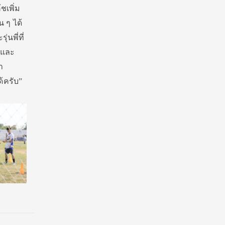
ชเพิ่ม
น ๆ ได้
นพี่ที่
 และ
ำ
้ครับ”