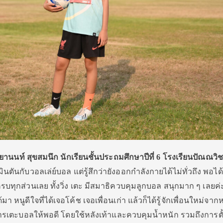
ิยานนท์ สุขสมนึก นักเรียนชั้นประถมศึกษาปีที่ 6 โรงเรียนปัณณวิ
ินตันกับวอลเล่ย์บอล แต่รู้สึกว่ายังออกกำลังกายได้ไม่ทั่วถึง พอได
ครบทุกส่วนเลย ทั้งวิ่ง เตะ มีสมาธิควบคุมลูกบอล สนุกมาก ๆ เลยค่
ได้มา หนูดีใจที่ได้เจอโค้ช เจอเพื่อนเก่า แล้วก็ได้รู้จักเพื่อนใหม่จา
ารเตะบอลให้พอดี โดยใช้หลังเท้าและควบคุมน้ำหนัก รวมถึงการตั