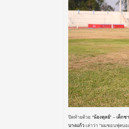
ปิดท้ายด้วย
‘น้องตุลย์’
– เด็กช
บางแก้ว
เล่าว่า “ผมชอบฟุตบอล