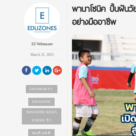
พานาโซนิค ปั้นฝันวัย
อย่างมืออาชีพ
EZ Webmaster
March 31, 2025
CHONBURI F.C.
PANASONIC
PANASONIC KICKS
SCHOOL ปี 2
ชลบุรี เอฟ.ซี.