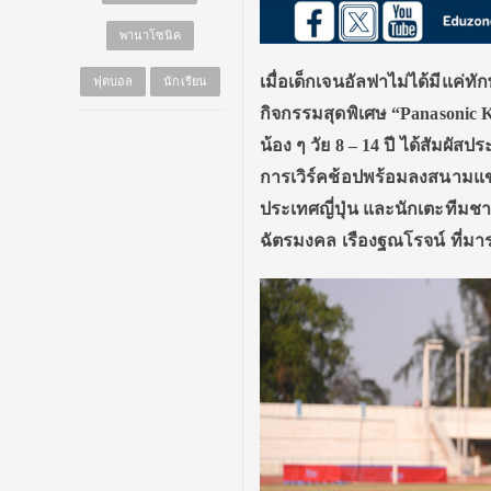
พานาโซนิค
เมื่อเด็กเจนอัลฟาไม่ได้มีแค่
ฟุตบอล
นักเรียน
กิจกรรมสุดพิเศษ “
Panasonic K
น้อง ๆ วัย 8 – 14 ปี ได้สัมผ
การเวิร์คช้อปพร้อมลงสนามแข
ประเทศญี่ปุ่น และนักเตะทีมชา
ฉัตรมงคล เรืองฐณโรจน์ ที่มา