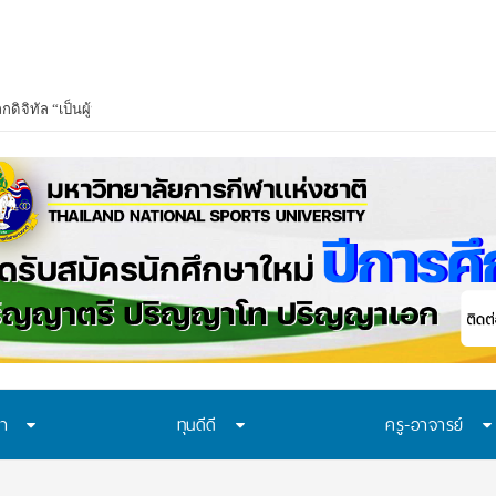
นิวซีแลนด์
_
ษา
ทุนดีดี
ครู-อาจารย์