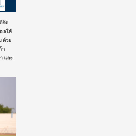
้จัด
บอลให้
บ ด้วย
้า
่ำ และ