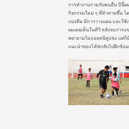
การทำงานร่วมกับคนอื่น ปีนี้ผมม
กิจกรรมใหม่ ๆ ที่ท้าทายขึ้น โ
แบ่งทีม มีการวางแผน และใช้เทคน
ผมเคยเห็นในทีวี หลังจบการแข่
พยายามไม่ถอยหนีคู่แข่ง แต่ก
แนะนำของโค้ชกลับไปฝึกซ้อมให้