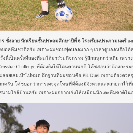
กร ชั่งลาย นักเรียนชั้นประถมศึกษาปีที่ 6 โรงเรียนประภามนตรี
เผ
ุตบอลทีมชาติครับ เพราะผมชอบฟุตบอลมาก ๆ เวลาดูบอลหรือได้
ครั้งนี้เป็นครั้งที่สองที่ผมได้มาร่วมกิจกรรม รู้สึกสนุกกว่าเดิม เพรา
ossbar Challenge ที่ต้องยิงให้โดนคานพอดี โค้ชสอนว่าต้องกะระย
ลจะลอยเลยเป้าไปหมด อีกฐานที่ผมชอบคือ PK Duel เพราะต้องดวล
นมากครับ โค้ชบอกว่าการเตะจุดโทษที่ดีต้องมีจังหวะและสายตาไว้ที่ม
ี่สนามใกล้บ้านครับ เพราะผมอยากเก่งให้เหมือนนักเตะทีมชาติใ