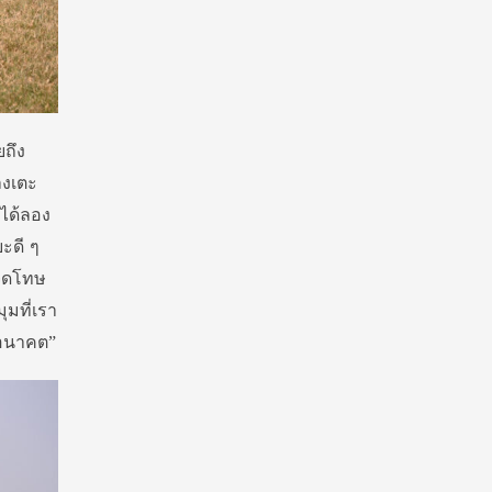
ยถึง
ลงเตะ
ะได้ลอง
ะดี ๆ
จุดโทษ
ุมที่เรา
นอนาคต”