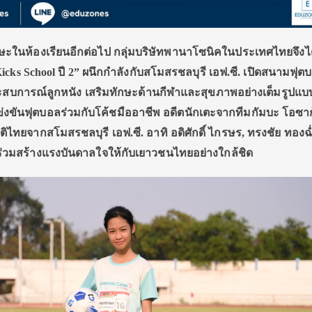
ทักษะในห้องเรียนอีกต่อไป กลุ่มบริษัทพานาโซนิคในประเทศไทยจึงได
icks School ปี 2” ผนึกกำลังกับสโมสรชลบุรี เอฟ.ซี. เปิดสนามฟุต
ัสประสบการณ์ลูกหนัง เสริมทักษะด้านกีฬาและสุขภาพอย่างเต็มรูปแบ
่งขันฟุตบอลร่วมกับโค้ชมืออาชีพ อดีตนักเตะจากทีมกัมบะ โอซาก
ติไทยจากสโมสรชลบุรี เอฟ.ซี. อาทิ อดิศักดิ์ ไกรษร, ทรงชัย ทองฉ
ร่วมสร้างแรงบันดาลใจให้กับเยาวชนไทยอย่างใกล้ชิด