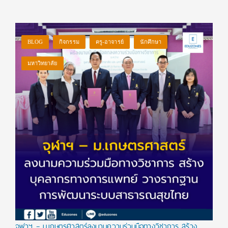
BLOG
กิจกรรม
ครู-อาจารย์
นักศึกษา
มหาวิทยาลัย
จุฬาฯ – ม.เกษตรศาสตร์ลงนามความร่วมมือทางวิชาการ สร้าง