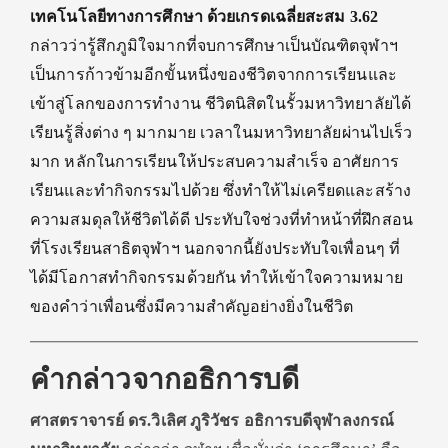
เทคโนโลยีทางการศึกษา
ด้วยเกรดเฉลี่ยสะสม
3.62
กล่าว
ว่า
รู้สึกภูมิใจมากที่
จบ
การศึกษา
เป็นบัณฑิตจุฬาฯ
เป็นการ
ก้าวข้ามอีกขั้
น
หนึ่งของชีวิต
จากการเรียนและ
เข้าสู่โลกของการทำงาน
ชีวิตนิสิตในรั้วมหาวิทยาลัย
ได้
เรียนรู้
สิ่งต่าง ๆ
มากมาย
เวลาในมหาวิทยาลัยผ่านไปเร็ว
มาก หลักในการเรียนให้ประสบความสำเร็จ
อาศัยการ
เรียนและทำกิจกรรมไปด้วย
ซึ่งทำให้ไม่เครียดและ
สร้าง
ความสมดุลให้
ชีวิตได้ดี ประทับใจ
ช่วง
ที่
ทำหน้าที่
ฝึก
สอน
ที่โรงเรียนสาธิตจุฬาฯ
นอกจากนี้ยัง
ประทับใจเพื่อน
ๆ
ที่
ได้มีโอกาสทำกิ
จกรรม
ด้วยกัน
ทำให้
เข้าใจความหมาย
ของ
คำว่า
เพื่อน
ซึ่ง
มีความสำคัญอย่างยิ่งในชีวิต
คำกล่าวจากอธิการบดี
ศาสตราจารย์ ดร.วิเลิศ ภูริวัชร อธิการบดีจุฬาลงกรณ์