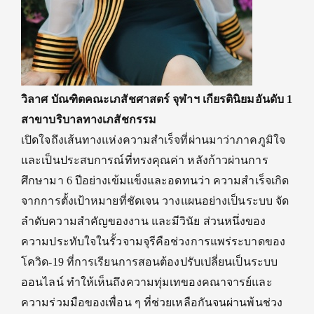
วิลาศ บัณฑิตคณะเภสัชศาสตร์ จุฬาฯ
เกียรตินิยมอันดับ 1
สาขาบริบาลทางเภสัชกรรม
เปิดใจถึงเส้นทางแห่งความสำเร็จที่ผ่านมา
ว่า
ภาคภูมิใจ
และ
เป็น
ประสบการณ์
ที่
ทรงคุณค่า หลังก้าวผ่านการ
ศึกษามา
6
ปีอย่างเข้มแข็งและอดทนว่า ความสำเร็จเกิด
จากการตั้งเป้าหมายที่ชัดเจน วางแผนอย่างเป็นระบบ จัด
ลำดับความสำคัญของงาน และมีวินัย
ส่วนหนึ่งของ
ความประทับใจในรั้วจามจุรี
คือ
ช่วงการแพร่ระบาดของ
โควิด-
19
ที่การเรียนการสอนต้องปรับเปลี่ยนเป็นระบบ
ออนไลน์ ทำให้เห็นถึงความทุ่มเทของคณาจารย์และ
ความร่วมมือของเพื่อน ๆ ที่ช่วยเหลือกันจนผ่านพ้นช่วง