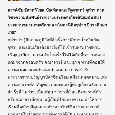
สรรค์ชัย อัศวทวีโชค บัณฑิตคณะรัฐศาสตร์
จุฬาฯ
ภาค
วิชาความสัมพันธ์ระหว่างประเทศ เกียรตินิยมอันดับ
1
ประธานชมรมดนตรีสากล สโมสรนิสิตจุฬาฯ ปีการศึกษา
2567
กล่าวว่า
รู้สึกภาคภูมิใจ
ที่สำเร็จการศึกษาเป็นบัณฑิต
จุฬาฯ และเป็นเกียรติอย่างยิ่งที่ได้เข้ารับพระราชทาน
ปริญญาบัตร
ความสำเร็จครั้งนี้ไม่ได้เกิดขึ้นจาก
ตนเอง
แต่มาจากครอบครัว คณาจารย์ และทุก ๆ ท่านที่คอยให้
ความเมตตาและคำแนะนำเสมอมา การเข้ารับ
พระราชทานปริญญาบัตรจึงเปรียบเสมือนหมุดหมายแห่ง
ความสำเร็จที่สำคัญของ
ตนเอง
และผู้ที่อยู่เบื้องหลังความ
สำเร็จนี้ ไม่ว่าจะเป็นเพื่อน ๆ วิชาที่เรียน กิจกรรมที่ทำ
หรือคณาจารย์ทุกท่านผู้เป็นที่รักและเคารพ ทำให้การ
เรียนที่จุฬาฯ มีคุณค่าอย่างมากในชีวิต
ประสบการณ์
มากมายในรั้วจุฬาฯรวมทั้ง
การได้เป็นประธานชมรม
CU