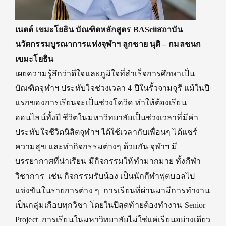
เนตต์
เขมะโยธิน บัณฑิตหลักสูตร
BAScii
สถาบัน
นวัตกรรมบูรณาการแห่งจุฬาฯ
ลูกชาย นุติ – กมลชนก
เขมะโยธิน
เผยความรู้สึกว่าดีใจและภูมิใจที่สำเร็จการศึกษาเป็น
บัณฑิตจุฬาฯ ประทับใจช่วงเวลา 4 ปีในรั้วจามจุรี แม้ในปี
แรกของการเรียนจะเป็นช่วงโควิด ทำให้ต้องเรียน
ออนไลน์ทั้งปี ชีวิตในมหาวิทยาลัยเป็นช่วงเวลาที่มีค่า
ประทับใจชีวิตนิสิตจุฬาฯ ได้ใช้เวลากับเพื่อนๆ ได้แชร์
ความสุข และทำกิจกรรมต่างๆ ด้วยกัน จุฬาฯ มี
บรรยากาศที่น่าเรียน มีกิจกรรมให้ทำมากมาย ทั้งกีฬา
วิชาการ เช่น กิจกรรมรับน้อง เป็นนักกีฬาฟุตบอลไป
แข่งขันในรายการต่าง ๆ การเรียนที่ผ่านมามีการทำงาน
เป็นกลุ่มเกือบทุกวิชา โดยในปีสุดท้ายต้องทำงาน
Senior
Project
การเรียนในมหาวิทยาลัยไม่ใช่แค่เรียนอย่างเดียว