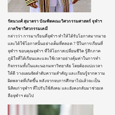
รัตนวงศ์ สุมาตรา
บัณฑิตคณะวิศวกรรมศาสตร์ จุฬาฯ
ภาควิชาวิศวกรรมเคมี
กล่าวว่า
การ
มาเรียนที่จุฬาฯ
ทำให้
ได้
รับ
โอกาสมาก
มาย
และ
ได้ใช้โอกาส
นั้น
อย่างเต็มที่ตลอด
7
ปีใน
การเรียนที่
จุฬาฯ ขอบคุณจุฬาฯ ที่ให้โอกาสเปลี่ยน
ชี
วิต
รู้สึกภาค
ภูมิใจที่ได้เรียนและ
และใช้เวลา
อย่างคุ้มค่าในการทำ
กิจกรรมทั้งในและ
นอกมหาวิทยาลัย
โดย
ต้องแบ่งเวลา
ให้ดี
วางแผน
จัด
ลำดับความสำคัญ
และ
เรียนรู้จากความ
ผิดพลาด
ที่เกิดขึ้น
หลังจากจบการศึกษาไปแล้วจะเป็น
นิสิตเก่าจุฬาฯ ที่ไปรับใช้สังคม และยังคงกลับมาช่วยเห
ลือจุฬาฯ ต่อไป