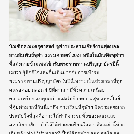
บัณฑิตคณะครุศาสตร์
จุฬาฯ
ประธานเชียร์งานฟุตบอล
สานสัมพันธ์จุฬา-ธรรมศาสตร์ 2024
หนึ่งในบัณฑิตจุฬาฯ
ที่แต่งกายข้ามเพศเข้ารับพระราชทานปริญญาบัตรปีนี้
เผยว่า
รู้สึกดีใจและตื่นเต้นมากกับการเข้ารับ
พระราชทานปริญญาบัตรในปีนี้เพราะเป็นช่วงเวลาที่ทุก
คนรอคอย ตลอด 4 ปีที่ผ่านมามีทั้งความเหนื่อย
ความ
เครียด แต่ทุกอย่างแฝงไปด้วยความสุข และ
เป็นสิ่ง
ที่
คุ้มค่ามากที่วันนี้มาถึง การเรียนที่จุฬาฯ มีความสุขมาก
ประทับใจที่สุดคือการได้ทำกิจกรรมทั้ง
ของ
คณะและ
มหาวิทยาลัย
ทำให้
ได้พบเจอเพื่อนใหม่ ๆ สิ่งเหล่านี้ช่วย
เติมพลัง ทำให้ช่วงเวลาที่เป็นนิสิต
จุ
ฬาฯ สนุก สดใส และ