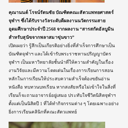
คุณ
านนต์
โรจน์รัตนชัย บัณฑิตคณะสัตวแพทยศาสตร์
จุฬาฯ ซึ่งได้รับรางวัลระดับดีผลงานนวัตกรรมสาย
อุดมศึกษาประจำปี 2568 จากผลงาน
“
สารสกัดอัลบูมิน
สำหรับสุนัขจากพลาสมาขุ่นขาว
”
เปิด
เผยว่า
รู้สึกเป็นเกียรติอย่างยิ่งที่สำเร็จการศึกษาเป็น
บัณฑิตจุฬา
ฯ
และ
ได้
เข้า
รับพระราชทาน
ปริญญาบัตร
จุฬาฯ เป็นมหาวิทยาลัยชั้นนำที่ให้ความสำคัญในเรื่อง
งานวิจัยและมีความโดดเด่นในเรื่องการเรียนการสอน
หลัก
ในการเรียนให้ประสบความสำเร็จ
ต้อง
ขยันอ่าน
หนังสือ ทบทวนบทเรียน
หากสงสัยหรือไม่เข้าใจ
ในสิ่งที่
เรียน
ก็
จะ
ถามอาจารย์
อยู่
เสมอ
ประทับใจชีวิตนิสิตจุฬาฯ
ตั้งแต่เป็นนิสิตปี 1 ที่ได้ทำกิจกรรมต่าง ๆ โดยเฉพาะอย่าง
ยิ่งการเรียนคลินิกที่คณะสัตวแพทย์