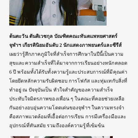
ต้นตะวัน ตันติเวชกุล
บัณฑิตคณะทันตแพทยศาสตร์
จุฬาฯ
เกียรตินิยมอันดับ
2
นักแสดงภาพยนตร์
และซีรี
ส์
เผย
ว่า
รู้สึกภาคภูมิใจที่สำเร็จการศึกษาในปีนี้
เป็นความ
สุขและความสำเร็จที่ได้มาจากการเรียนอย่างหนักตลอด
6 ปี พร้อมทั้งได้รับทั้งความรู้และประสบการณ์ที่มีคุณค่า
โดยยึดหลักความรับผิดชอบ การโฟกัส และทุ่มเทกับสิ่งที่
ทำอยู่ ณ ปัจจุบันเป็น
หัวใจสำคัญของความสำเร็จ
ประทับใจมิตรภาพของเพื่อน ๆ ในคณะที่คอยช่วยเหลือ
กันอย่างอบอุ่น
ความโดดเด่นของ
จุฬาฯ ในความทรงจำ
คือสภาพแวดล้อมที่เอื้อต่อการ
เรียน การมีเครื่องมือและ
อุปกรณ์ที่ทันสมัย รวมถึงองค์ความรู้ที่เข้มข้น