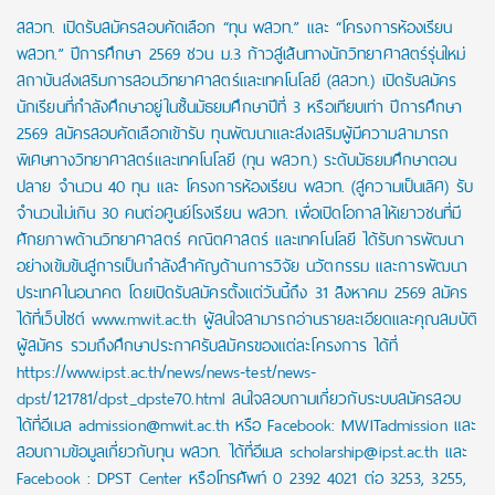
สสวท. เปิดรับสมัครสอบคัดเลือก “ทุน พสวท.” และ “โครงการห้องเรียน
พสวท.” ปีการศึกษา 2569 ชวน ม.3 ก้าวสู่เส้นทางนักวิทยาศาสตร์รุ่นใหม่
สถาบันส่งเสริมการสอนวิทยาศาสตร์และเทคโนโลยี (สสวท.) เปิดรับสมัคร
นักเรียนที่กำลังศึกษาอยู่ในชั้นมัธยมศึกษาปีที่ 3 หรือเทียบเท่า ปีการศึกษา
2569 สมัครสอบคัดเลือกเข้ารับ ทุนพัฒนาและส่งเสริมผู้มีความสามารถ
พิเศษทางวิทยาศาสตร์และเทคโนโลยี (ทุน พสวท.) ระดับมัธยมศึกษาตอน
ปลาย จำนวน 40 ทุน และ โครงการห้องเรียน พสวท. (สู่ความเป็นเลิศ) รับ
จำนวนไม่เกิน 30 คนต่อศูนย์โรงเรียน พสวท. เพื่อเปิดโอกาสให้เยาวชนที่มี
ศักยภาพด้านวิทยาศาสตร์ คณิตศาสตร์ และเทคโนโลยี ได้รับการพัฒนา
อย่างเข้มข้นสู่การเป็นกำลังสำคัญด้านการวิจัย นวัตกรรม และการพัฒนา
ประเทศในอนาคต โดยเปิดรับสมัครตั้งแต่วันนี้ถึง 31 สิงหาคม 2569 สมัคร
ได้ที่เว็บไซต์ www.mwit.ac.th ผู้สนใจสามารถอ่านรายละเอียดและคุณสมบัติ
ผู้สมัคร รวมถึงศึกษาประกาศรับสมัครของแต่ละโครงการ ได้ที่
https://www.ipst.ac.th/news/news-test/news-
dpst/121781/dpst_dpste70.html สนใจสอบถามเกี่ยวกับระบบสมัครสอบ
ได้ที่อีเมล admission@mwit.ac.th หรือ Facebook: MWITadmission และ
สอบถามข้อมูลเกี่ยวกับทุน พสวท. ได้ที่อีเมล scholarship@ipst.ac.th และ
Facebook : DPST Center หรือโทรศัพท์ 0 2392 4021 ต่อ 3253, 3255,