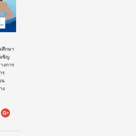
ารศึกษา
เผชิญ
ทางการ
การ
ยน
บาง