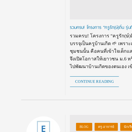
รวมครบ! โครงการ “ครูรัก(ษ์)ถิ่น รุ่น
รวมครบ! โครงการ “ครูรัก(ษ์)ถิ
บรรจุเป็นครูบ้านเกิด 🌱 เพราะเ
ชุมชนนั้น คือคนที่เข้าใจเด็ก
จึงเปิดโอกาสให้เยาวชน ม.6 หรื
ไปพัฒนาบ้านเกิดของตนเอง เข้าร
CONTINUE READING
BLOG
ครู-อาจารย์
นักเร