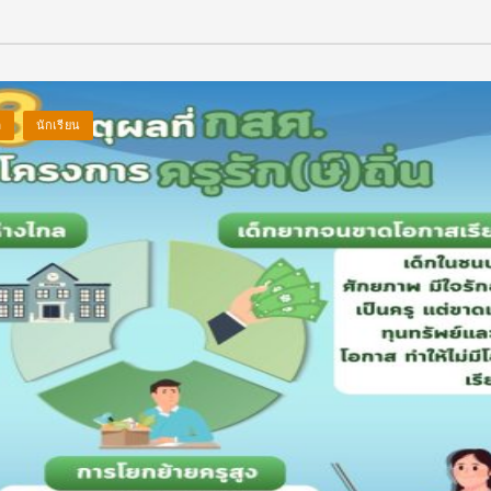
ี
นักเรียน