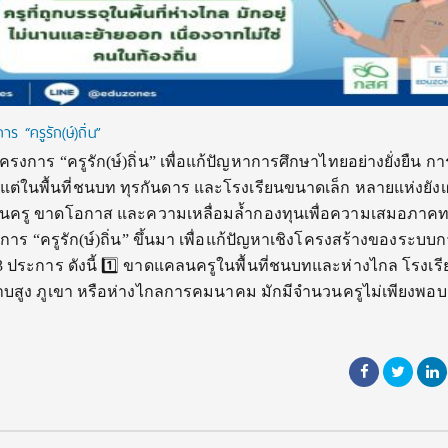
 “ครูรัก(ษ์)ถิ่น”
รงการ “ครูรัก(ษ์)ถิ่น” เพื่อแก้ปัญหาการศึกษาไทยอย่างยั่งยืน ก
่ในพื้นที่ชนบท ทุรกันดาร และโรงเรียนขนาดเล็ก หลายแห่งยัง
คลนครู ขาดโอกาส และความเหลื่อมล้ำกองทุนเพื่อความเสมอภาค
การ “ครูรัก(ษ์)ถิ่น” ขึ้นมา เพื่อแก้ปัญหาเชิงโครงสร้างของระบบ
 ประการ ดังนี้ 1️⃣ ขาดแคลนครูในพื้นที่ชนบทและห่างไกล โรงเรี
ราบสูง ภูเขา หรือห่างไกลการคมนาคม มักมีจำนวนครูไม่เพียงพอ