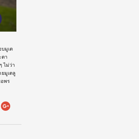
บมูเต
ชะตา
ๆ ไม่ว่า
ายมูเตลู
้ขอพร