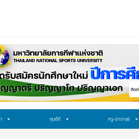
นทา มอบ 29 ทุนแบบต
ษา
ทุนดีดี
ครู-อาจารย์