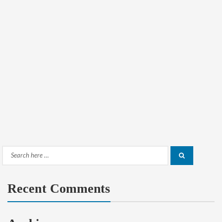
Search
Search
for:
Recent Comments