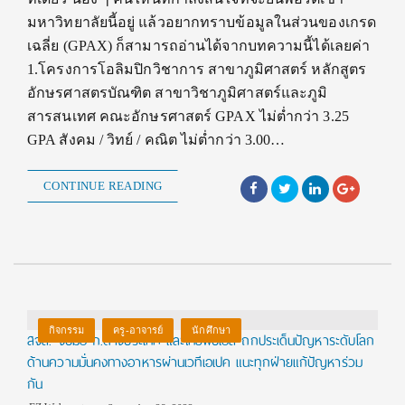
มหาวิทยาลัยนี้อยู่ แล้วอยากทราบข้อมูลในส่วนของเกรด
เฉลี่ย (GPAX) ก็สามารถอ่านได้จากบทความนี้ได้เลยค่า
1.โครงการโอลิมปิกวิชาการ สาขาภูมิศาสตร์ หลักสูตร
อักษรศาสตรบัณฑิต สาขาวิชาภูมิศาสตร์และภูมิ
สารสนเทศ คณะอักษรศาสตร์ GPAX ไม่ต่ำกว่า 3.25
GPA สังคม / วิทย์ / คณิต ไม่ต่ำกว่า 3.00…
CONTINUE READING
กิจกรรม
ครู-อาจารย์
นักศึกษา
สจล. จับมือ ก.ต่างประเทศ และไทยพีบีเอส ถกประเด็นปัญหาระดับโลก
ด้านความมั่นคงทางอาหารผ่านเวทีเอเปค แนะทุกฝ่ายแก้ปัญหาร่วม
กัน