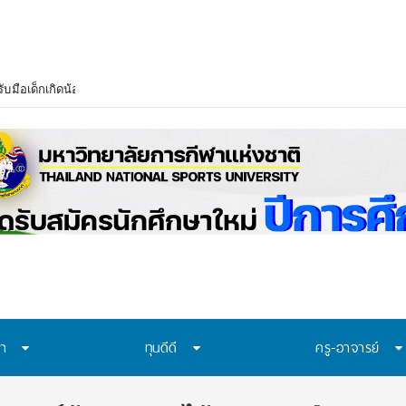
บมือเด็กเกิดน้อย–งบวิจัยลด เร่งปรับสู่ Lifelong Learning ย้ำไม่ขึ้นค่าเทอม
ษา
ทุนดีดี
ครู-อาจารย์