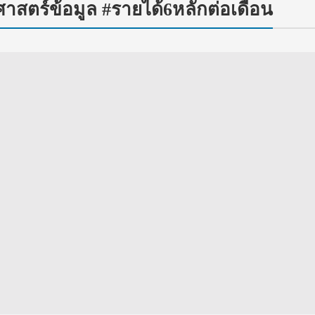
าสตร์ข้อมูล #รายได้6หลักต่อเดือน