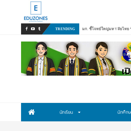
มก. ชี้โจทย์ใหญ่มหา’ลัยไทย รั
TRENDING
Skip
นักเรียน
นักศึก
to
content