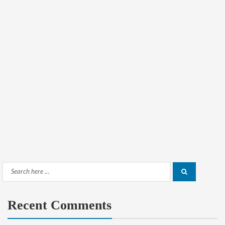
Search
Search
for:
Recent Comments