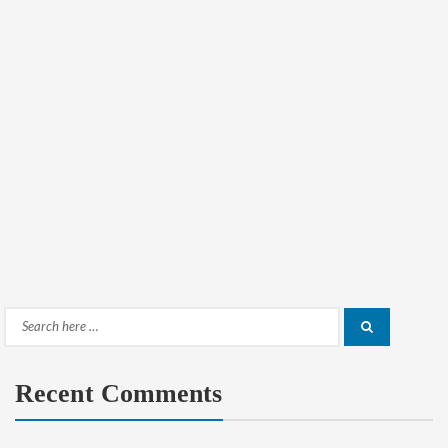
Search
Search
for:
Recent Comments