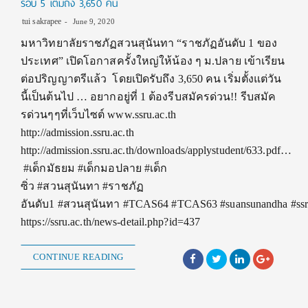
รอบ 5 เต็มถัง 3,650 คน
tui sakrapee
June 9, 2020
มหาวิทยาลัยราชภัฏสวนสุนันทา “ราชภัฏอันดับ 1 ของ
ประเทศ” เปิดโอกาสครั้งใหญ่ให้น้อง ๆ ม.ปลาย เข้าเรียน
ต่อปริญญาตรีแล้ว โดยเปิดรับถึง 3,650 คน เริ่มตั้งแต่วัน
นี้เป็นต้นไป … อยากอยู่ที่ 1 ต้องรีบสมัครด่วน!! รีบสมัค
รด่วนๆๆที่เว็บไซต์ www.ssru.ac.th
http://admission.ssru.ac.th
http://admission.ssru.ac.th/downloads/applystudent/633.pdf…
‬ ‪#เด็กมัธยม #เด็กมอปลาย #เด็ก
ซิ่ว #สวนสุนันทา #ราชภัฏ
อันดับ1 #สวนสุนันทา #TCAS64 #TCAS63 #suansunandha #ss
https://ssru.ac.th/news-detail.php?id=437
CONTINUE READING