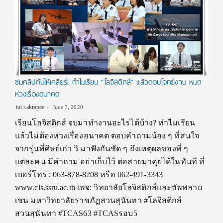
ชมคลิปกันให้เคลียร์! ทำไมเรียน “โลจิสติกส์” แล้วตอบโจทย์งาน หมด
ห่วงเรื่องอนาคต
tui sakrapee
June 7, 2020
เรียนโลจิสติกส์ จบมาทำงานอะไรได้บ้าง? ทำไมเรียน
แล้วไม่ต้องห่วงเรื่องอนาคต ตอบคำถามน้อง ๆ ที่สนใจ
จากรุ่นพี่ศิษย์เก่า วิ มาฟังกันชัด ๆ ถึงเหตุผลของพี่ ๆ
แต่ละคน มีคำถาม อย่าเก็บไว้ ต่อสายมาคุยได้ในทันที ที่
เบอร์โทร : 063-878-8208 หรือ 062-491-3343
www.cls.ssru.ac.th เพจ: วิทยาลัยโลจิสติกส์และซัพพลาย
เชน มหาวิทยาลัยราชภัฏสวนสุนันทา #โลจิสติกส์
สวนสุนันทา #TCAS63 #TCASรอบ5