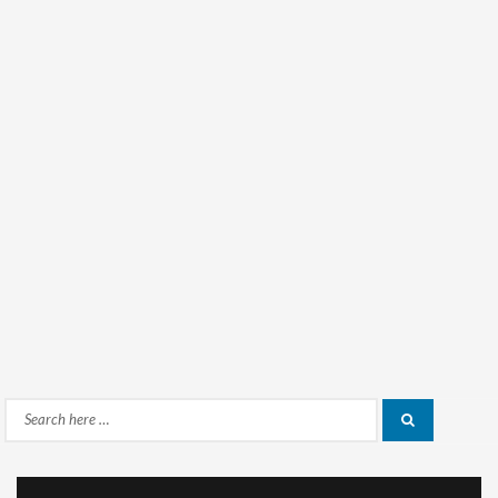
Search
Search
for: