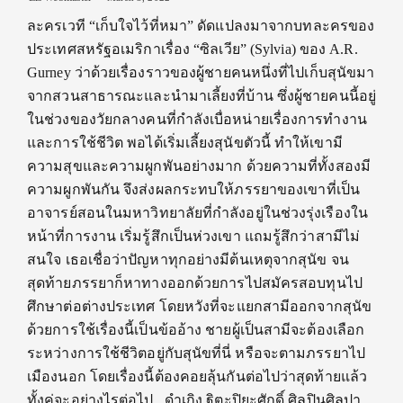
ละครเวที “เก็บใจไว้ที่หมา” ดัดแปลงมาจากบทละครของ
ประเทศสหรัฐอเมริกาเรื่อง “ซิลเวีย” (Sylvia) ของ A.R.
Gurney ว่าด้วยเรื่องราวของผู้ชายคนหนึ่งที่ไปเก็บสุนัขมา
จากสวนสาธารณะและนำมาเลี้ยงที่บ้าน ซึ่งผู้ชายคนนี้อยู่
ในช่วงของวัยกลางคนที่กำลังเบื่อหน่ายเรื่องการทำงาน
และการใช้ชีวิต พอได้เริ่มเลี้ยงสุนัขตัวนี้ ทำให้เขามี
ความสุขและความผูกพันอย่างมาก ด้วยความที่ทั้งสองมี
ความผูกพันกัน จึงส่งผลกระทบให้ภรรยาของเขาที่เป็น
อาจารย์สอนในมหาวิทยาลัยที่กำลังอยู่ในช่วงรุ่งเรืองใน
หน้าที่การงาน เริ่มรู้สึกเป็นห่วงเขา แถมรู้สึกว่าสามีไม่
สนใจ เธอเชื่อว่าปัญหาทุกอย่างมีต้นเหตุจากสุนัข จน
สุดท้ายภรรยาก็หาทางออกด้วยการไปสมัครสอบทุนไป
ศึกษาต่อต่างประเทศ โดยหวังที่จะแยกสามีออกจากสุนัข
ด้วยการใช้เรื่องนี้เป็นข้ออ้าง ชายผู้เป็นสามีจะต้องเลือก
ระหว่างการใช้ชีวิตอยู่กับสุนัขที่นี่ หรือจะตามภรรยาไป
เมืองนอก โดยเรื่องนี้ต้องคอยลุ้นกันต่อไปว่าสุดท้ายแล้ว
ทั้งคู่จะอย่างไรต่อไป . ดำเกิง ฐิตะปิยะศักดิ์ ศิลปินศิลปา