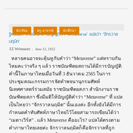
นักเรียน
ครู-อาจารย์
นักศึกษา
รู้หรือไม่?! ราชบัณฑิตฯบัญญัติคำ ‘Metaverse’ แปลว่า ‘จักรวาล
นฤมิต’
EZ Webmaster
June 12, 2022
หลายคนอาจจะคุ้นหูกับคำว่า “Metaverse” แต่ทราบกัน
ไหมคะว่าจริง ๆ แล้ว ราชบัณฑิตยสถานได้มีการบัญญัติ
คำนี้ในภาษาไทยเมื่อวันที่ 3 ธันวาคม 2565 ในการ
ประชุมคณะกรรมการจัดทำพจนานุกรมศัพท์
นิเทศศาสตร์ร่วมสมัย ราชบัณฑิตยสภา สำนักงานราช
บัณฑิตยสภา ซึ่งมีมติให้บัญญัติคำว่า “Metaverse” ที่ แปล
เป็นไทยว่า “จักรวาลนฤมิต” นั้นเองค่ะ อีกทั้งยังได้มีการ
กำหนดคำทับศัพท์ภาษาไทยไว้โดยสามารถเขียนได้ว่า
“เมตาเวิร์ส” . แล้ว Metaverse คืออะไร? แปลได้ตรงตาม
คำภาษาไทยเลยค่ะ จักรวาลนฤมิตก็คือจักรวาลที่ถูก