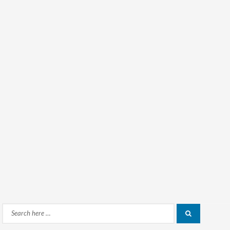
Search
Search
for: