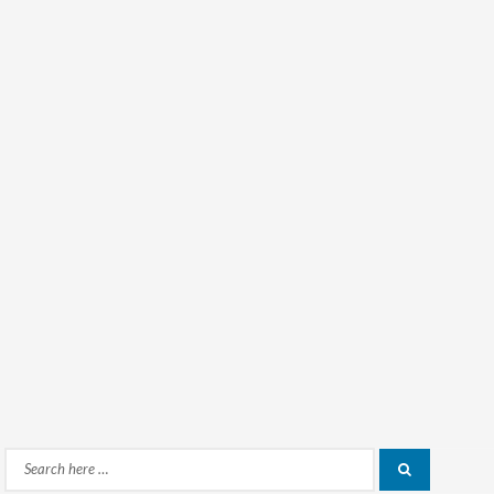
Search
Search