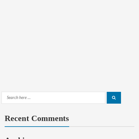
Search
Search
for:
Recent Comments