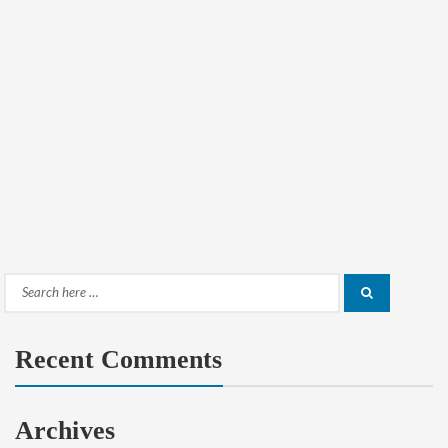
Search
Search
for:
Recent Comments
Archives