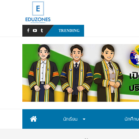
หลังเหตุรุนแรงใ
_
TRENDING
Skip
นักเรียน
นักศึก
to
content