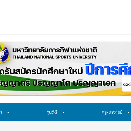
ษา
ทุนดีดี
ครู-อาจารย์