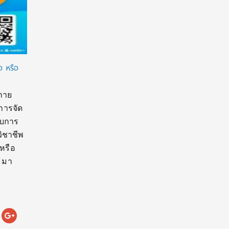
ว หรือ
กาย
การจัด
จบการ
วิชาชีพ
าหรือ
 มา