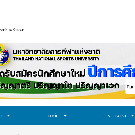
ortfolio รับเฉพาะแฟ้มสะสมผลงานผ่านระบบ TCASFolio ตามแนวทาง ทปอ.
ษา
ทุนดีดี
ครู-อาจารย์