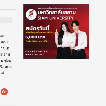
และ
์ คณะ
รทำขนม
สงคราม
ซึ่งมี
รือนต่อ
ณ์