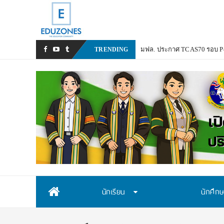
มฟล. ประกาศ TCAS70 รอบ P
TRENDING
Skip
นักเรียน
นักศึก
to
content